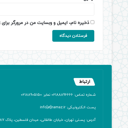
ذخیره نام، ایمیل و وبسایت من در مرورگر برای 
ارتباط
شـماره تمـاس: 02188896666 نمابر: 02188905150
پسـت الـکترونیـکی: info[at]namaz.ir
آدرس: پسـتی تهران، خیابان طالقانی، میدان فلسطین، پلاک 387 کدپستی: ۱۴۱۶۷۱۳۸۱۱