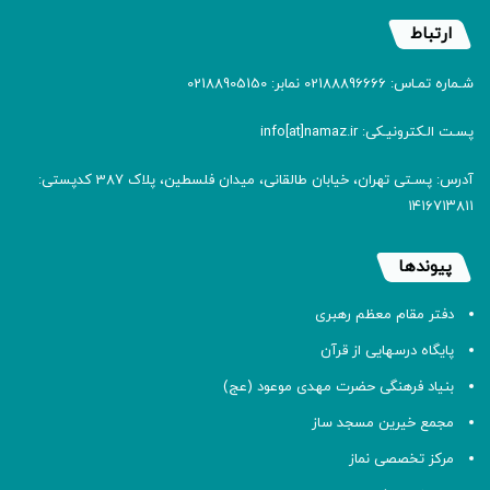
ارتباط
شـماره تمـاس: 02188896666 نمابر: 02188905150
پسـت الـکترونیـکی: info[at]namaz.ir
آدرس: پسـتی تهران، خیابان طالقانی، میدان فلسطین، پلاک 387 کدپستی:
۱۴۱۶۷۱۳۸۱۱
پیوندها
دفتر مقام معظم رهبری
پایگاه درسهایی از قرآن
بنیاد فرهنگی حضرت مهدی موعود (عج)
مجمع خیرین مسجد ساز
مرکز تخصصی نماز