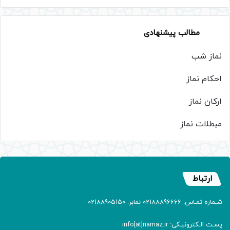
مطالب پیشنهادی
نماز شب
احکام نماز
ارکان نماز
مبطلات نماز
ارتباط
شـماره تمـاس: 02188896666 نمابر: 02188905150
پسـت الـکترونیـکی: info[at]namaz.ir