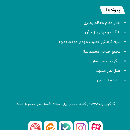
پیوندها
دفتر مقام معظم رهبری
پایگاه درسهایی از قرآن
بنیاد فرهنگی حضرت مهدی موعود (عج)
مجمع خیرین مسجد ساز
مرکز تخصصی نماز
هتل نماز مشهد
سامانه نماز من
© کپی رایت2026, کلیه حقوق برای ستاد اقامه
نماز
محفوظ است.
آپارات
بله
اینستاگرام
ایتا
شنوتو