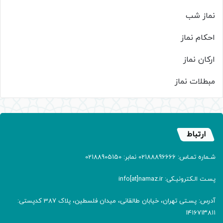
نماز شب
احکام نماز
ارکان نماز
مبطلات نماز
ارتباط
شـماره تمـاس: 02188896666 نمابر: 02188905150
پسـت الـکترونیـکی: info[at]namaz.ir
آدرس: پسـتی تهران، خیابان طالقانی، میدان فلسطین، پلاک 387 کدپستی:
۱۴۱۶۷۱۳۸۱۱