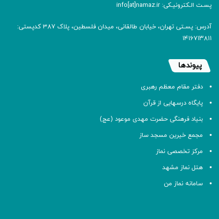
پسـت الـکترونیـکی: info[at]namaz.ir
آدرس: پسـتی تهران، خیابان طالقانی، میدان فلسطین، پلاک 387 کدپستی:
۱۴۱۶۷۱۳۸۱۱
پیوندها
دفتر مقام معظم رهبری
پایگاه درسهایی از قرآن
بنیاد فرهنگی حضرت مهدی موعود (عج)
مجمع خیرین مسجد ساز
مرکز تخصصی نماز
هتل نماز مشهد
سامانه نماز من