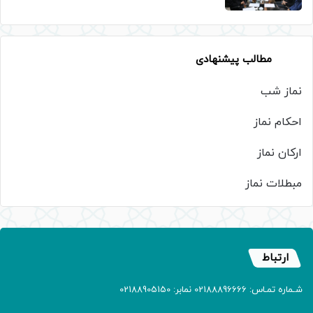
مطالب پیشنهادی
نماز شب
احکام نماز
ارکان نماز
مبطلات نماز
ارتباط
شـماره تمـاس: 02188896666 نمابر: 02188905150