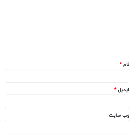
د
ی
د
گ
ا
ه
*
نام
*
ایمیل
*
وب‌ سایت