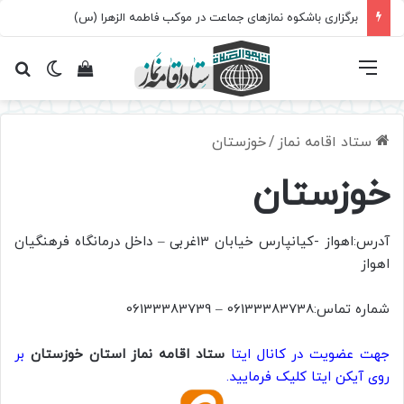
برگزاری باشکوه نمازهای جماعت در موکب فاطمه الزهرا (س)
فهرست
تغییر پ
مشاهده سبد 
جس
ستاد اقامه نماز
/
خوزستان
خوزستان
آدرس:اهواز -کیانپارس خیابان 13غربی – داخل درمانگاه فرهنگیان
اهواز
شماره تماس:06133383738 – 06133383739
جهت عضویت در کانال ایتا
ستاد اقامه نماز استان خوزستان
بر
روی آیکن ایتا کلیک فرمایید.