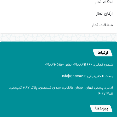
احکام نماز
ارکان نماز
مبطلات نماز
ارتباط
شـماره تمـاس: 02188896666 نمابر: 02188905150
پسـت الـکترونیـکی: info[at]namaz.ir
آدرس: پسـتی تهران، خیابان طالقانی، میدان فلسطین، پلاک 387 کدپستی:
۱۴۱۶۷۱۳۸۱۱
پیوندها