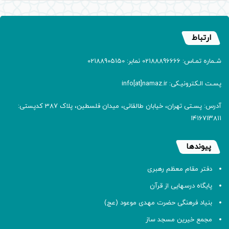
ارتباط
شـماره تمـاس: 02188896666 نمابر: 02188905150
پسـت الـکترونیـکی: info[at]namaz.ir
آدرس: پسـتی تهران، خیابان طالقانی، میدان فلسطین، پلاک 387 کدپستی:
۱۴۱۶۷۱۳۸۱۱
پیوندها
دفتر مقام معظم رهبری
پایگاه درسهایی از قرآن
بنیاد فرهنگی حضرت مهدی موعود (عج)
مجمع خیرین مسجد ساز