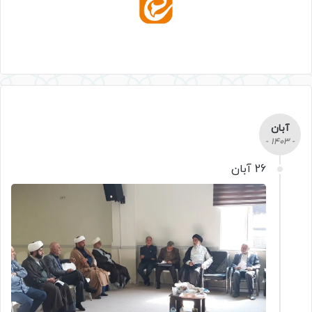
آبان
- 1403 -
26 آبان