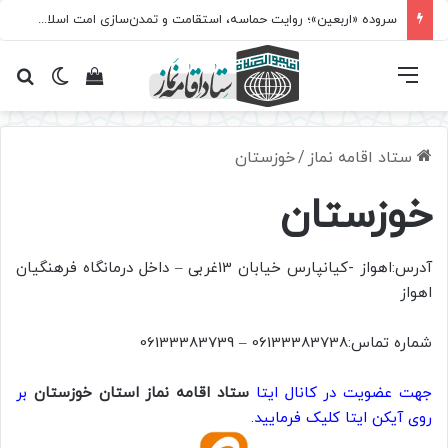
سروده‌ «اربعین»؛ روایت حماسه، استقامت و تمدن‌سازی امت اسلامی
فهرست
تغییر پ
مشاهده سبد 
جس
ستاد اقامه نماز
/
خوزستان
خوزستان
آدرس:اهواز -کیانپارس خیابان 13غربی – داخل درمانگاه فرهنگیان
اهواز
شماره تماس:06133383738 – 06133383739
جهت عضویت در کانال ایتا
ستاد اقامه نماز استان خوزستان
بر
روی آیکن ایتا کلیک فرمایید.