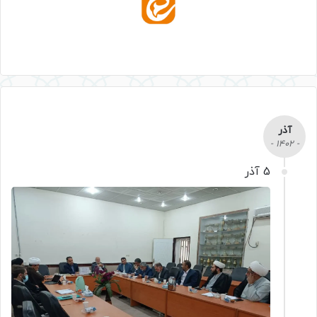
آذر
- 1402 -
5 آذر