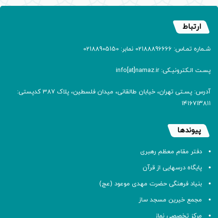
ارتباط
شـماره تمـاس: 02188896666 نمابر: 02188905150
پسـت الـکترونیـکی: info[at]namaz.ir
آدرس: پسـتی تهران، خیابان طالقانی، میدان فلسطین، پلاک 387 کدپستی:
۱۴۱۶۷۱۳۸۱۱
پیوندها
دفتر مقام معظم رهبری
پایگاه درسهایی از قرآن
بنیاد فرهنگی حضرت مهدی موعود (عج)
مجمع خیرین مسجد ساز
مرکز تخصصی نماز