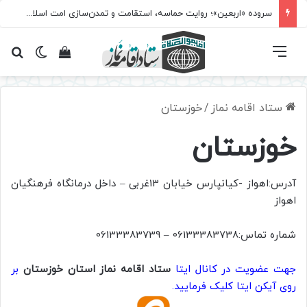
سروده‌ «اربعین»؛ روایت حماسه، استقامت و تمدن‌سازی امت اسلامی
فهرست
تغییر پ
مشاهده سبد 
جس
ستاد اقامه نماز
/
خوزستان
خوزستان
آدرس:اهواز -کیانپارس خیابان 13غربی – داخل درمانگاه فرهنگیان
اهواز
شماره تماس:06133383738 – 06133383739
جهت عضویت در کانال ایتا
ستاد اقامه نماز استان خوزستان
بر
روی آیکن ایتا کلیک فرمایید.