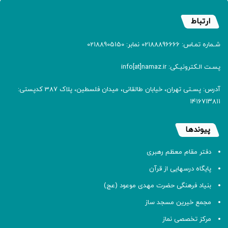
ارتباط
شـماره تمـاس: 02188896666 نمابر: 02188905150
پسـت الـکترونیـکی: info[at]namaz.ir
آدرس: پسـتی تهران، خیابان طالقانی، میدان فلسطین، پلاک 387 کدپستی:
۱۴۱۶۷۱۳۸۱۱
پیوندها
دفتر مقام معظم رهبری
پایگاه درسهایی از قرآن
بنیاد فرهنگی حضرت مهدی موعود (عج)
مجمع خیرین مسجد ساز
مرکز تخصصی نماز