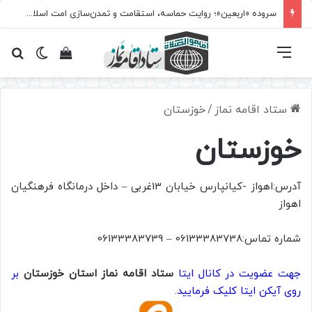
سروده‌ «اربعین»؛ روایت حماسه، استقامت و تمدن‌سازی امت اسلامی
فهرست
تغییر پ
مشاهده سبد 
جس
ستاد اقامه نماز
/
خوزستان
خوزستان
آدرس:اهواز -کیانپارس خیابان 13غربی – داخل درمانگاه فرهنگیان
اهواز
شماره تماس:06133383738 – 06133383739
جهت عضویت در کانال ایتا
ستاد اقامه نماز استان خوزستان
بر
روی آیکن ایتا کلیک فرمایید.