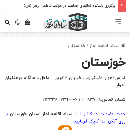
برگزاری باشکوه نمازهای جماعت در موکب فاطمه الزهرا (س)
فهرست
تغییر پ
مشاهده سبد 
جس
ستاد اقامه نماز
/
خوزستان
خوزستان
آدرس:اهواز -کیانپارس خیابان 13غربی – داخل درمانگاه فرهنگیان
اهواز
شماره تماس:06133383738 – 06133383739
جهت عضویت در کانال ایتا
ستاد اقامه نماز استان خوزستان
بر
روی آیکن ایتا کلیک فرمایید.