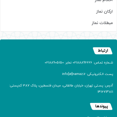
احکام نماز
ارکان نماز
مبطلات نماز
ارتباط
شـماره تمـاس: 02188896666 نمابر: 02188905150
پسـت الـکترونیـکی: info[at]namaz.ir
آدرس: پسـتی تهران، خیابان طالقانی، میدان فلسطین، پلاک 387 کدپستی:
۱۴۱۶۷۱۳۸۱۱
پیوندها