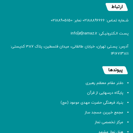
ارتباط
شـماره تمـاس: 02188896666 نمابر: 02188905150
پسـت الـکترونیـکی: info[at]namaz.ir
آدرس: پسـتی تهران، خیابان طالقانی، میدان فلسطین، پلاک 387 کدپستی:
۱۴۱۶۷۱۳۸۱۱
پیوندها
دفتر مقام معظم رهبری
پایگاه درسهایی از قرآن
بنیاد فرهنگی حضرت مهدی موعود (عج)
مجمع خیرین مسجد ساز
مرکز تخصصی نماز
هتل نماز مشهد