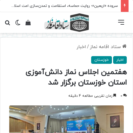
مسابقه سراسری «نماز؛ میراث کربلا» برگزار می‌شود
فهرست
تغییر پ
مشاهده سبد 
جس
ستاد اقامه نماز
/
اخبار
اخبار
خوزستان
هفتمین اجلاس نماز دانش‌آموزی
استان خوزستان برگزار شد
0
زمان تقریبی مطالعه 4 دقیقه