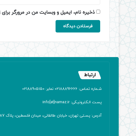
ذخیره نام، ایمیل و وبسایت من در مرورگر برای 
ارتباط
شـماره تمـاس: 02188896666 نمابر: 02188905150
پسـت الـکترونیـکی: info[at]namaz.ir
آدرس: پسـتی تهران، خیابان طالقانی، میدان فلسطین، پلاک 387 کدپستی: ۱۴۱۶۷۱۳۸۱۱