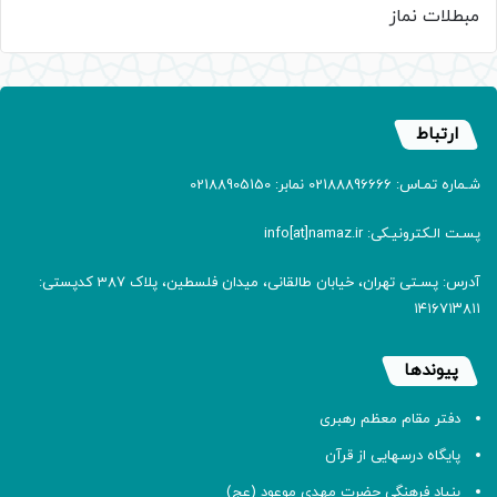
مبطلات نماز
ارتباط
شـماره تمـاس: 02188896666 نمابر: 02188905150
پسـت الـکترونیـکی: info[at]namaz.ir
آدرس: پسـتی تهران، خیابان طالقانی، میدان فلسطین، پلاک 387 کدپستی:
۱۴۱۶۷۱۳۸۱۱
پیوندها
دفتر مقام معظم رهبری
پایگاه درسهایی از قرآن
بنیاد فرهنگی حضرت مهدی موعود (عج)