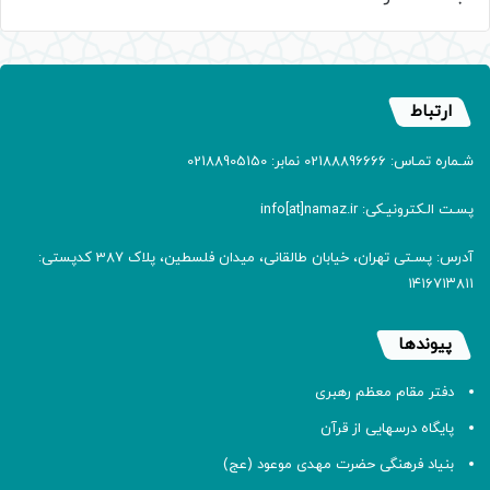
ارتباط
شـماره تمـاس: 02188896666 نمابر: 02188905150
پسـت الـکترونیـکی: info[at]namaz.ir
آدرس: پسـتی تهران، خیابان طالقانی، میدان فلسطین، پلاک 387 کدپستی:
۱۴۱۶۷۱۳۸۱۱
پیوندها
دفتر مقام معظم رهبری
پایگاه درسهایی از قرآن
بنیاد فرهنگی حضرت مهدی موعود (عج)