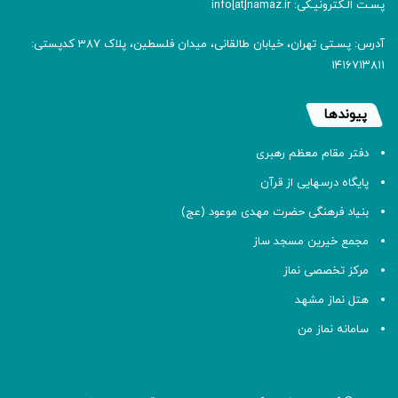
پسـت الـکترونیـکی: info[at]namaz.ir
آدرس: پسـتی تهران، خیابان طالقانی، میدان فلسطین، پلاک 387 کدپستی:
۱۴۱۶۷۱۳۸۱۱
پیوندها
دفتر مقام معظم رهبری
پایگاه درسهایی از قرآن
بنیاد فرهنگی حضرت مهدی موعود (عج)
مجمع خیرین مسجد ساز
مرکز تخصصی نماز
هتل نماز مشهد
سامانه نماز من