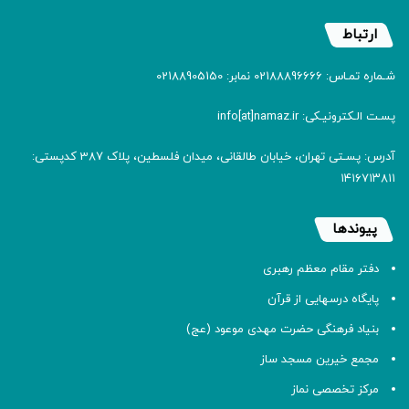
ارتباط
شـماره تمـاس: 02188896666 نمابر: 02188905150
پسـت الـکترونیـکی: info[at]namaz.ir
آدرس: پسـتی تهران، خیابان طالقانی، میدان فلسطین، پلاک 387 کدپستی:
۱۴۱۶۷۱۳۸۱۱
پیوندها
دفتر مقام معظم رهبری
پایگاه درسهایی از قرآن
بنیاد فرهنگی حضرت مهدی موعود (عج)
مجمع خیرین مسجد ساز
مرکز تخصصی نماز