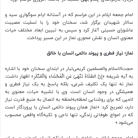
امام جمعه ایلام در این مراسم که در آستانه ایام سوگواری سید و
سالار شهیدان برگزار شد، سخنان خود را با تسلیت مصیبت
عاشورای حسینی آغاز کرد و سپس به تبیین ابعاد مختلف حیات
معنوی انسان و نقش محوری نماز در این مسیر پرداخت.
نماز؛ نیاز فطری و پیوند دائمی انسان با خالق
حجت‌الاسلام والمسلمین کریمی‌تبار در ابتدای سخنان خود با اشاره
به آیه شریفه «إِنَّ الصَّلَاةَ تَنْهَىٰ عَنِ الْفَحْشَاءِ وَالْمُنْکَرِ» اظهار داشت:
نماز نه تنها یک تکلیف شرعی، بلکه پاسخ به یک نیاز فطری و
همیشگی در وجود انسان است. وی با تشبیه حیات معنوی به
لامپی که برای روشنایی لحظه‌به‌لحظه به اتصال به منبع قدرت نیاز
دارد، تصریح کرد: «نماز همان پیوند دائمی انسان با پروردگار است
که در امواج طوفانی زندگی، تنها ناجی و تکیه‌گاه واقعی محسوب
می‌شود.»