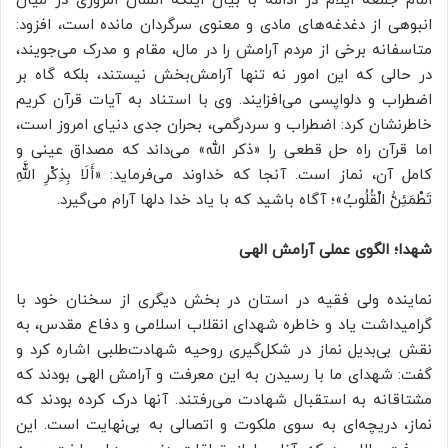
امام جمعه ایلام در ادامه با بیان اینکه انسان امروزی در میان
انبوهی از دغدغه‌های مادی و معنوی سرگردان مانده است، افزود:
متاسفانه برخی از مردم آرامش را در مال، مقام و مدرک می‌جویند،
در حالی که این امور نه تنها آرامش‌بخش نیستند، بلکه گاه بر
اضطراب و دلواپسی می‌افزایند. وی با استناد به آیات قرآن کریم
خاطرنشان کرد: اضطراب و سردرگمی، بحران جدی دنیای امروز است،
اما قرآن راه حل قطعی را «ذکر الله» می‌داند که مصداق عینی و
کامل آن، نماز است. آنجا که خداوند می‌فرماید: «أَلَا بِذِکْرِ اللَّهِ
تَطْمَئِنُّ الْقُلُوبُ»؛ آگاه باشید که با یاد خدا دلها آرام می‌گیرد.
شهدا؛ الگوی عملی آرامش الهی
نماینده ولی فقیه در استان در بخش دیگری از سخنان خود با
گرامیداشت یاد و خاطره شهدای انقلاب اسلامی و دفاع مقدس، به
نقش بی‌بدیل نماز در شکل‌گیری روحیه شهادت‌طلبی اشاره کرد و
گفت: شهدای ما با رسیدن به این معرفت و آرامش الهی بودند که
مشتاقانه به استقبال شهادت می‌رفتند. آنها درک کرده بودند که
نماز، دریچه‌ای به سوی ملکوت و اتصالی به بی‌نهایت است. این