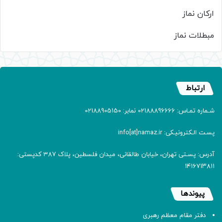
ارکان نماز
مبطلات نماز
ارتباط
شـماره تمـاس: 02188896666 نمابر: 02188905150
پسـت الـکترونیـکی: info[at]namaz.ir
آدرس: پسـتی تهران، خیابان طالقانی، میدان فلسطین، پلاک 387 کدپستی:
۱۴۱۶۷۱۳۸۱۱
پیوندها
دفتر مقام معظم رهبری