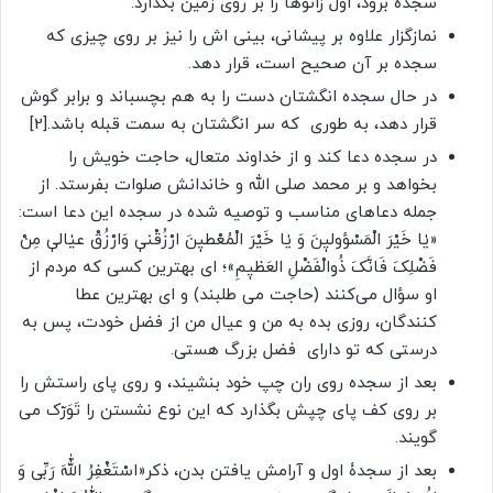
سجده برود، اول زانوها را بر روی‏‎ ‎‏زمین بگذارد.‏
نمازگزار علاوه بر پيشانى، بينى اش را نيز بر روی چيزى كه
سجده بر آن صحيح است، قرار دهد.
در حال سجده انگشتان دست را به ‌هم بچسباند و برابر گوش
قرار دهد، به طوری ‏‎ ‎‏که سر انگشتان به سمت قبله باشد.‏[2]
در سجده دعا کند و از خداوند متعال، حاجت خویش را
بخواهد و بر محمد صلی الله و خاندانش صلوات بفرستد. از
جمله دعاهای مناسب و توصیه شده در سجده این دعا است:
«یٰا خَیْرَ الْمَسْؤولیٖنَ وَ یٰا خَیْرَ الْمُعْطیٖنَ ارْزُقْنیٖ وَارْزُقْ عیٰالیٖ مِنْ
فَضْلِکَ فَانَّکَ ذُوالْفَضْلِ العَظیٖمِ»؛ ای بهترین کسی که مردم از
‎‏کنندگان، روزی بده به من و عیال من از فضل خودت، پس به
درستی که تو دارای ‏‎ ‎‏فضل بزرگ هستی.
بعد از سجده روى ران چپ خود بنشيند، و روى پاى راستش را
بر روی كف پاى چپش بگذارد که اين نوع نشستن را تَوَرّک می
گويند.
بعد از سجدۀ اول و آرامش یافتن بدن، ذکر«اسْتَغْفِرُ اللّٰهَ رَبِّی وَ