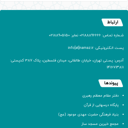
ارتباط
شـماره تمـاس: 02188896666 نمابر: 02188905150
پسـت الـکترونیـکی: info[at]namaz.ir
آدرس: پسـتی تهران، خیابان طالقانی، میدان فلسطین، پلاک 387 کدپستی:
۱۴۱۶۷۱۳۸۱۱
پیوندها
دفتر مقام معظم رهبری
پایگاه درسهایی از قرآن
بنیاد فرهنگی حضرت مهدی موعود (عج)
مجمع خیرین مسجد ساز