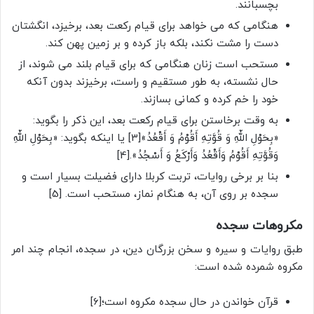
بچسبانند.
هنگامی که می خواهد برای قیام رکعت بعد، برخیزد، انگشتان
دست را مشت نکند، بلکه باز کرده و بر زمین پهن کند.
مستحب است زنان هنگامی که برای قیام بلند می شوند، از
حال نشسته، به ‌طور مستقیم و راست، برخیزند بدون آنکه
خود را خم کرده و کمانی بسازند.
به وقت برخاستن برای قیام رکعت بعد، این ذکر را بگوید:
«بِحَوْلِ اللّهِ وَ قُوَّتِهِ أَقُوْمُ وَ أَقْعُدُ»[3] یا اینکه بگوید: «بِحَوْلِ اللّهِ
وَقُوَّتِهِ أَقُوْمُ وَأَقْعُدُ وَأَرْکَعُ وَ أَسْجُدُ».[4]
بنا بر برخی روایات، تربت کربلا دارای فضیلت بسیار است و
سجده بر روی آن، به هنگام نماز، مستحب است. [5]
مکروهات سجده
طبق روایات و سیره و سخن بزرگان دین، در سجده، انجام چند امر
مکروه شمرده شده است:
قرآن خواندن در حال سجده مکروه است؛[6]