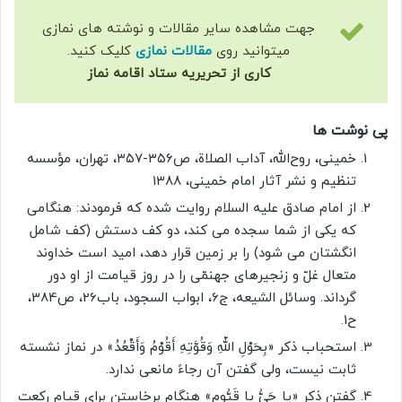
جهت مشاهده سایر مقالات و نوشته های نمازی
میتوانید روی
مقالات نمازی
کلیک کنید.
کاری از تحریریه ستاد اقامه نماز
پی نوشت ها
خمینی، روح‌الله، آداب الصلاة، ص۳۵۶-۳۵۷، تهران، مؤسسه
تنظیم و نشر آثار امام خمینی، ۱۳۸۸
از امام صادق علیه السلام روایت شده که فرمودند: هنگامی
که یکی از شما سجده می کند، دو کف دستش (کف شامل
انگشتان می شود) را بر زمین قرار دهد، امید است خداوند
متعال غلّ و زنجیرهای جهنمّی را در روز قیامت از او دور
گرداند. وسائل الشیعه، ج6، ابواب السجود، باب26، ص384،
ح1.
استحباب ذکر «بِحَوْلِ اللّهِ وَقُوَّتِهِ أَقُوْمُ وَأَقْعُدُ» در نماز نشسته
ثابت نیست، ولی گفتن آن رجاءً مانعی ندارد.
گفتن ذکر «یا حَیُّ یا قَیُّوم» هنگام برخاستن برای قیام رکعت