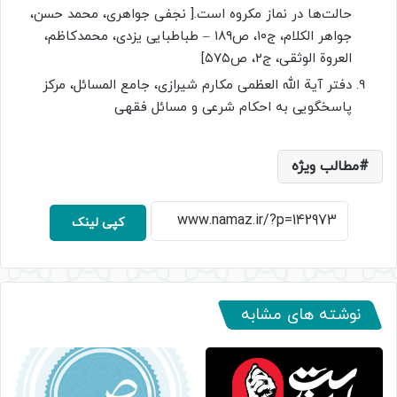
حالت‌ها در نماز مکروه است.[ نجفی جواهری، محمد حسن،
جواهر الکلام، ج۱۰، ص۱۸۹ – طباطبایی یزدی، محمدکاظم،
العروة الوثقی، ج۲، ص۵۷۵]
دفتر آیة الله العظمی مکارم شیرازی، جامع المسائل، مرکز
پاسخگویی به احکام شرعی و مسائل فقهی
مطالب ویژه
کپی لینک
نوشته های مشابه