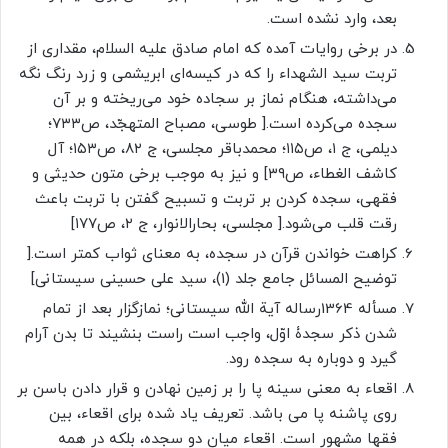
بعد، وارد نشده است.
در برخی روایات آمده که امام صادق علیه السلام، مقداری از
تربت سید الشهداء را که در کیسه‌ای ابریشمی و زرد رنگ نگه
می‌داشته، هنگام نماز بر سجاده خود می‌ریخته و بر آن
سجده می‌کرده است.[ طوسی، مصباح المتهجّد، ص۷۳۳؛
دیلمی، ج ۱، ص۱۱۵؛ محمدباقر مجلسی، ج ۸۲، ص۱۵۳؛ آل
کاشف الغطاء، ص۳۹] و نیز به موجب برخی متون حدیثی و
فقهی، سجده کردن بر تربت و تسبیح گفتن با تربت باعث
رقت قلب می‌شود.[ مجلسی، بحارالانوار، ج ۲، ص۱۷۷]
کراهت خواندن قرآن در سجده، به معنای ثواب کمتر است.[
توضیح المسائل جامع جلد (1)، سید علی حسینی سیستانی]
مسأله 1364رساله آیة الله سیستانی؛ نمازگزار بعد از تمام
شدن ذکر سجدۀ اوّل، واجب است راست بنشیند تا بدن آرام
گیرد و دوباره به سجده رود.
اقعاء به معنی سینه پا را بر زمین نهادن و قرار دادن باسن بر
روی پاشنه پا می باشد. تعریف یاد شده برای اقعاء، بین
فقها مشهور است. اقعاء میان دو سجده، بلکه در همه