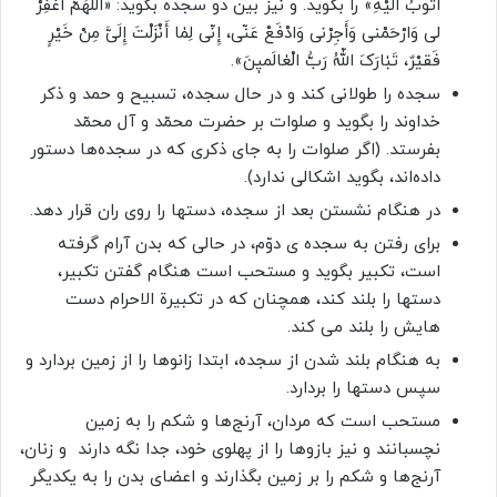
اتُوبُ الَیْهِ» را بگوید. و نیز بین دو سجده بگوید: «اللّٰهُمَّ اغْفِرْ
لی وَارْحَمْنی وَأَجِرْنی وَادْفَعْ عَنّی، إِنّی لِمٰا أَنْزَلْتَ إِلَیَّ مِنْ خَیْرٍ
فَقیْرٌ، تَبٰارَکَ اللّهُ رَبُّ الْعٰالَمیٖنَ».
سجده را طولانى كند و در حال سجده، تسبيح و حمد و ذكر
خداوند را بگويد و صلوات بر حضرت محمّد و آل محمّد
در هنگام نشستن بعد از سجده، دستها را روى ران قرار دهد.
برای رفتن به سجده ی دوّم، در حالی که بدن آرام گرفته
است، تکبیر بگوید و مستحب است هنگام گفتن تکبیر،
دستها را بلند کند، همچنان که در تکبیرة الاحرام دست
هایش را بلند می کند.
به هنگام بلند شدن از سجده، ابتدا زانوها را از زمين بردارد و
سپس دستها را بردارد.
مستحب است که مردان، آرنج‌ها و شکم را به زمین
نچسبانند و نیز بازوها را از پهلوی خود، جدا نگه دارند ‏‎ ‎‏و زنان،
آرنج‌ها و شکم را بر زمین بگذارند و اعضای بدن را به یکدیگر