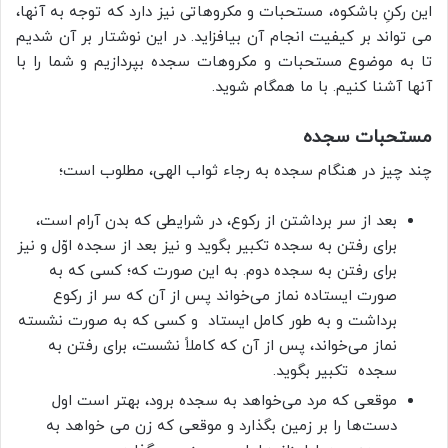
این رکنِ باشکوه، مستحبات و مکروهاتی نیز دارد که توجه به آنها،
می تواند بر کیفیت انجام آن بیافزاید. در این نوشتار بر آن شدیم
تا به موضوع مستحبات و مکروهات سجده بپردازیم و شما را با
آنها آشنا کنیم. با ما همگام شوید.
مستحبات سجده
چند چيز در هنگام سجده به رجاء ثواب الهى، مطلوب است؛
بعد از سر برداشتن از ركوع، در شرایطی كه بدن آرام است،
براى رفتن به سجده تكبير بگويد و نیز بعد از سجده اوّل و نيز
براى رفتن به سجده دوم. به این صورت که؛ کسی که به
صورت ایستاده نماز می‌خواند پس از آن که سر از رکوع
برداشت و به طور کامل ایستاد ‏‎ ‎‏و کسی که به صورت نشسته
نماز می‌خواند، پس از آن که کاملاً نشست، برای رفتن به
سجده ‏‎ ‎‏تکبیر بگوید.‏
موقعی که مرد می‌خواهد به سجده برود، بهتر است اول
دست‌ها را بر زمین بگذارد و موقعی که زن می خواهد به