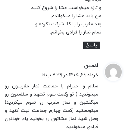
و تازه میخواست عشا را شروع کنید
من باید عشا را میخواندم
بعد مغرب را یا کلا شرکت نکرده و
تمام نماز را فرادی بخوانم.
پاسخ
ادمین
گ
ف
خرداد 29, 1405 در 7:39 ب.ظ
ت
سلام و احترام با جماعت نماز مغربتون رو
:
میخوندید ( تو رکعت سوم تشهد و سلامتون رو
میگفتین و نماز مغرب رو تموم میکردید)
میتونستید رکعت چهارم جماعت نیت کنید و
وصل شید نماز عشاتون رو بخونید یام خودتون
فرادی میخوندید