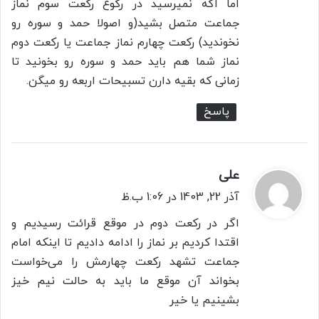
اما اگه نمیرسید در رکوع رکعت سوم نماز
جماعت متصل بشید(و اصولا حمد و سوره رو
نخوندید) رکعت چهارم نماز جماعت یا رکعت دوم
نماز شما هم باید حمد و سوره رو بخونید تا
زمانی که بقیه دارن تسبیحات اربعه رو میگن.
پاسخ
علی
گ
ف
آذر 22, 1403 در 1:06 ب.ظ
ت
اگر در رکعت دوم در موقع قرائت رسیدیم و
:
اقتدا کردیم بر نماز را ادامه دادیم تا اینکه امام
جماعت تشهد رکعت چهارمش را می‌خواست
بخواند آن موقع ما باید به حالت نیم خیز
بشینیم یا خیر