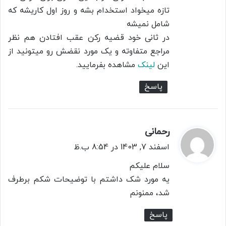
تازه میخواد استخدام بشه و روز اول کاریشه که
شامل نمیشه
در ثانی خود قضیه رکن عقب افتادن هم نظر
مراجع متفاوته و یک مورد نقضش رو میتونید از
این
لینک
مشاهده بفرمایید.
پاسخ
رحمانی
گ
ف
اسفند 7, 1403 در 8:54 ب.ظ
ت
سلام علیکم
:
یه مورد شک داشتم با توضیحات شکم برطرف
شد، ممنونم
پاسخ