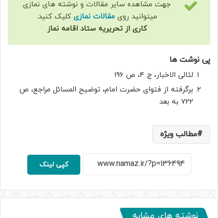
جهت مشاهده سایر مقالات و نوشته های نمازی
میتوانید روی
مقالات نمازی
کلیک کنید.
کاری از تحریریه ستاد اقامه نماز
پی نوشت ها
لئالی الاخبار، ج 4، ص 196
برگرفته از فتواى حضرت امام، توضیح المسائل مراجع، ص
722 به بعد
مطالب ویژه
کپی لینک
نوشته های مشابه