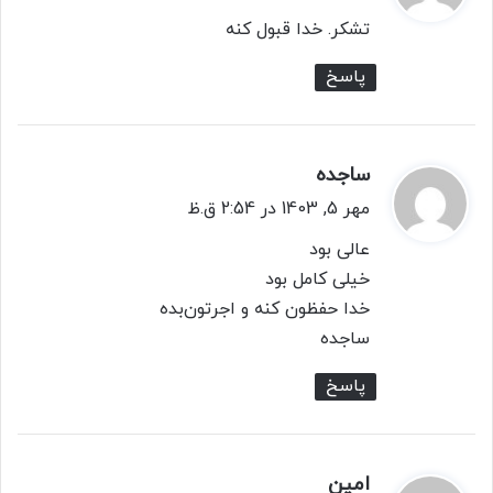
ت
تشکر. خدا قبول کنه
:
پاسخ
ساجده
گ
ف
مهر 5, 1403 در 2:54 ق.ظ
ت
عالی بود
:
خیلی کامل بود
خدا حفظون کنه و اجرتون‌بده
ساجده
پاسخ
امین
گ