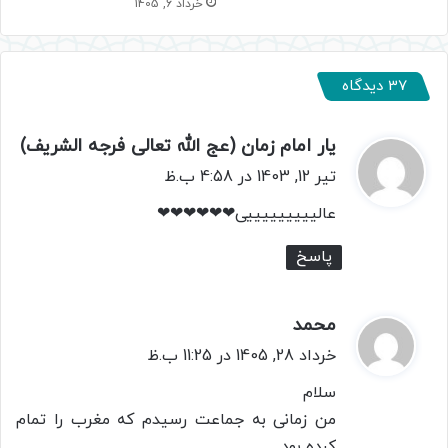
خرداد 6, 1405
37 دیدگاه
یار امام زمان (عج الله تعالی فرجه الشریف)
گ
ف
تیر 12, 1403 در 4:58 ب.ظ
ت
عالیییییییییی❤❤❤❤❤❤
:
پاسخ
محمد
گ
ف
خرداد 28, 1405 در 11:25 ب.ظ
ت
سلام
:
من زمانی به جماعت رسیدم که مغرب را تمام
کرده بود