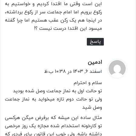
این است وقتی ما اقتدا کردیم و خواستیم به
رکوع برویم اما امام جماعت سر از رکوع برداشته،
در اینجا هم یک رکن عقب هستیم اما چرا گفته
میسود این اقتدا درست نیست ؟! ‌
پاسخ
ادمین
گ
ف
اسفند 6, 1403 در 10:38 ب.ظ
ت
سلام و احترام
:
تو حالت اول به نماز جماعت وصل شده بودید
ولی تو حالت دوم تازه میخواید به نماز جماعت
وصل شید
مثال ساده این میشه که برفرض میگن هرکسی
تو کارخونه استخدام شده مجازه یک روز مرخصی
داشته باشه. ولی خوب این قانون برای فردی که