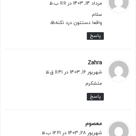
ف
مرداد 14, 1403 در 11:11 ب.ظ
ت
سلام
:
واقعا دستتون درد نکنه🙏
پاسخ
Zahra
گ
ف
شهریور 16, 1403 در 11:41 ق.ظ
ت
متشکرم
:
پاسخ
معصوم
گ
ف
شهریور 28, 1403 در 12:21 ب.ظ