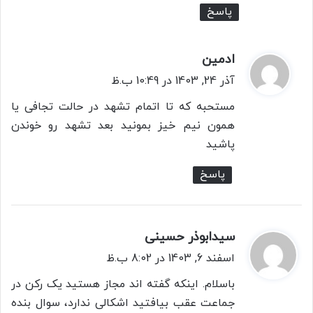
پاسخ
ادمین
گ
ف
آذر 24, 1403 در 10:49 ب.ظ
ت
مستحبه که تا اتمام تشهد در حالت تجافی یا
:
همون نیم خیز بمونید بعد تشهد رو خوندن
پاشید
پاسخ
سیدابوذر حسینی
گ
ف
اسفند 6, 1403 در 8:02 ب.ظ
ت
باسلام. اینکه گفته اند مجاز هستید یک رکن در
:
جماعت عقب بیافتید اشکالی ندارد، سوال بنده