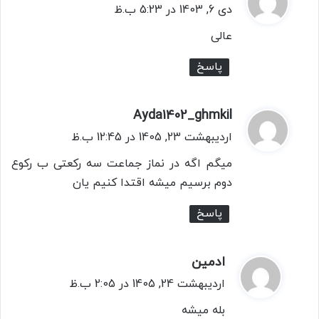
ف
دی 6, 1403 در 5:23 ب.ظ
ت
عالی
:
پاسخ
Ayda1402_ghmkil
گ
ف
اردیبهشت 23, 1405 در 12:45 ب.ظ
ت
میگم اگه در نماز جماعت سه رکعتی ب رکوع
:
دوم برسیم میشه اقتدا کنیم یان
پاسخ
ادمین
گ
ف
اردیبهشت 24, 1405 در 2:05 ب.ظ
ت
بله میشه