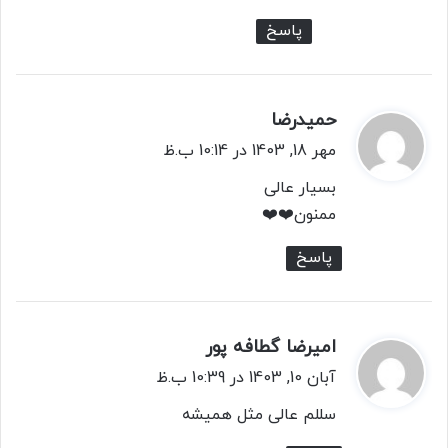
:
پاسخ
حمید‌رضا
گ
ف
مهر 18, 1403 در 10:14 ب.ظ
ت
بسیار عالی
:
ممنون❤️❤️
پاسخ
امیرضا گطافه پور
گ
ف
آبان 10, 1403 در 10:39 ب.ظ
ت
سللم عالی مثل همیشه
: