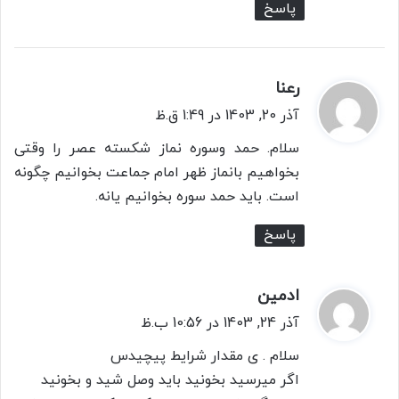
پاسخ
رعنا
گ
ف
آذر 20, 1403 در 1:49 ق.ظ
ت
سلام. حمد وسوره نماز شکسته عصر را وقتی
:
بخواهیم بانماز ظهر امام جماعت بخوانیم چگونه
است. باید حمد سوره بخوانیم یانه.
پاسخ
ادمین
گ
ف
آذر 24, 1403 در 10:56 ب.ظ
ت
سلام . ی مقدار شرایط پیچیدس
:
اگر میرسید بخونید باید وصل شید و بخونید