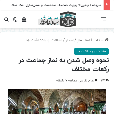
مسابقه سراسری «نماز؛ میراث کربلا» برگزار می‌شود
فهرست
تغییر پ
مشاهده سبد 
جس
ستاد اقامه نماز
/
اخبار
/
مقالات و یادداشت ها
مقالات و یادداشت ها
نحوه وصل شدن به نماز جماعت در
رکعات مختلف
37
زمان تقریبی مطالعه 7 دقیقه