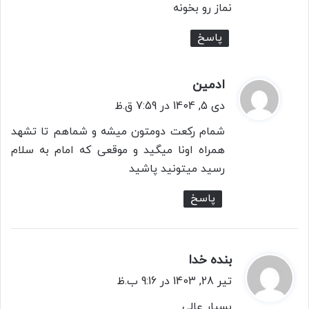
نماز رو بخونه
پاسخ
ادمین
گ
ف
دی 5, 1404 در 7:59 ق.ظ
ت
شمام رکعت دومتون میشه و شماهم تا تشهد
:
همراه اونا میگید و موقعی که امام به سلام
رسید میتونید پاشید
پاسخ
بنده خدا
گ
ف
تیر 28, 1403 در 9:16 ب.ظ
ت
بسیار عالی