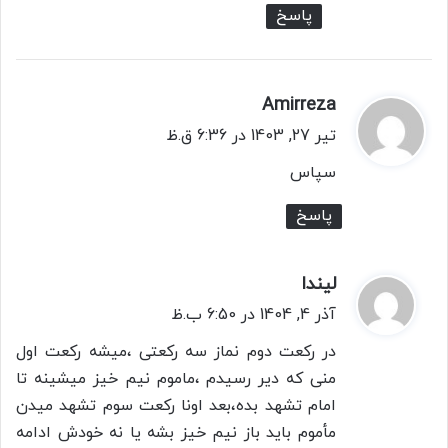
پاسخ
Amirreza
گ
ف
تیر 27, 1403 در 6:36 ق.ظ
ت
سپاس
:
پاسخ
لیندا
گ
ف
آذر 4, 1404 در 6:50 ب.ظ
ت
در رکعت دوم نماز سه رکعتی ،میشه رکعت اول
:
منی که دیر رسیدم ،ماموم نیم خیز میشینه تا
امام تشهد بده،بعد اونا رکعت سوم تشهد میدن
مأموم باید باز نیم خیز بشه یا نه خودش ادامه