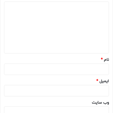
د
ی
د
گ
ا
ه
*
نام
*
ایمیل
*
وب‌ سایت