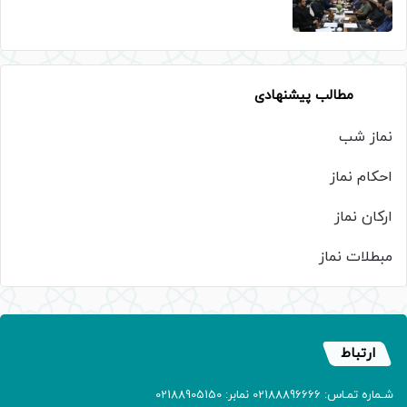
مطالب پیشنهادی
نماز شب
احکام نماز
ارکان نماز
مبطلات نماز
ارتباط
شـماره تمـاس: 02188896666 نمابر: 02188905150