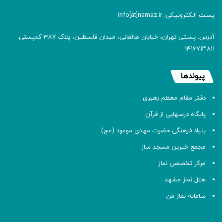
پسـت الـکترونیـکی: info[at]namaz.ir
آدرس: پسـتی تهران، خیابان طالقانی، میدان فلسطین، پلاک 387 کدپستی:
۱۴۱۶۷۱۳۸۱۱
پیوندها
دفتر مقام معظم رهبری
پایگاه درسهایی از قرآن
بنیاد فرهنگی حضرت مهدی موعود (عج)
مجمع خیرین مسجد ساز
مرکز تخصصی نماز
هتل نماز مشهد
سامانه نماز من