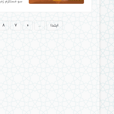
سو مستلزم زمین
ابتدا
...
«
7
8