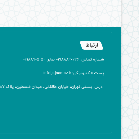
ارتباط
شـماره تمـاس: 02188896666 نمابر: 02188905150
پسـت الـکترونیـکی: info[at]namaz.ir
آدرس: پسـتی تهران، خیابان طالقانی، میدان فلسطین، پلاک 387 کدپستی: ۱۴۱۶۷۱۳۸۱۱