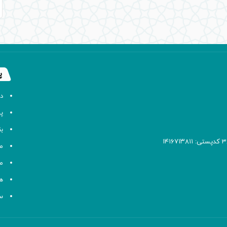
پ
د
پا
ب
م
م
ه
سا