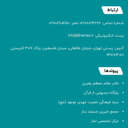
ارتباط
شـماره تمـاس: 02188896666 نمابر: 02188905150
پسـت الـکترونیـکی: info[at]namaz.ir
آدرس: پسـتی تهران، خیابان طالقانی، میدان فلسطین، پلاک 387 کدپستی:
۱۴۱۶۷۱۳۸۱۱
پیوندها
دفتر مقام معظم رهبری
پایگاه درسهایی از قرآن
بنیاد فرهنگی حضرت مهدی موعود (عج)
مجمع خیرین مسجد ساز
مرکز تخصصی نماز