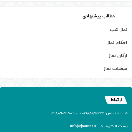
مطالب پیشنهادی
نماز شب
احکام نماز
ارکان نماز
مبطلات نماز
ارتباط
شـماره تمـاس: 02188896666 نمابر: 02188905150
پسـت الـکترونیـکی: info[at]namaz.ir