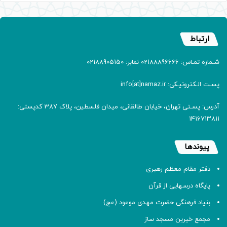
ارتباط
شـماره تمـاس: 02188896666 نمابر: 02188905150
پسـت الـکترونیـکی: info[at]namaz.ir
آدرس: پسـتی تهران، خیابان طالقانی، میدان فلسطین، پلاک 387 کدپستی:
۱۴۱۶۷۱۳۸۱۱
پیوندها
دفتر مقام معظم رهبری
پایگاه درسهایی از قرآن
بنیاد فرهنگی حضرت مهدی موعود (عج)
مجمع خیرین مسجد ساز