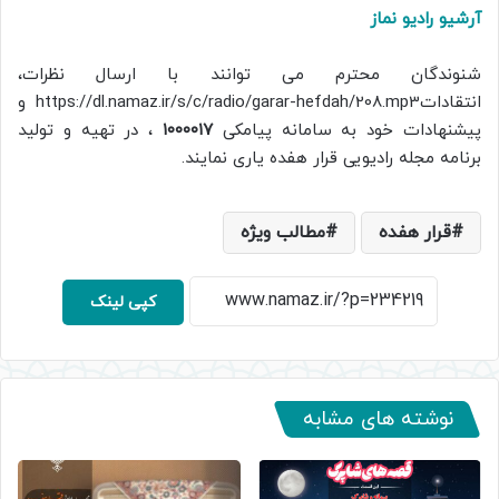
آرشیو رادیو نماز
شنوندگان محترم می توانند با ارسال نظرات،
انتقاداتhttps://dl.namaz.ir/s/c/radio/garar-hefdah/208.mp3 و
پیشنهادات خود به سامانه پیامکی
۱۰۰۰۰۱۷
، در تهیه و تولید
برنامه مجله رادیویی قرار هفده یاری نمایند.
قرار هفده
مطالب ویژه
کپی لینک
نوشته های مشابه