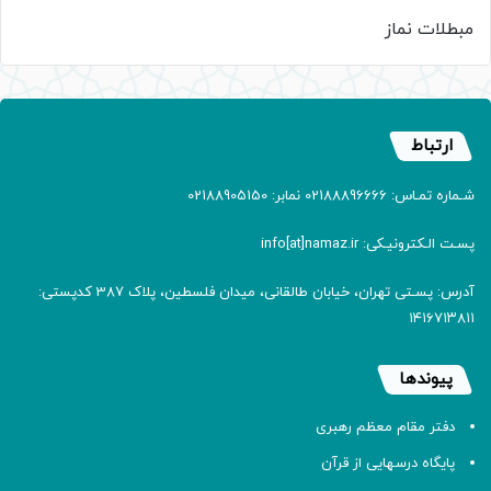
مبطلات نماز
ارتباط
شـماره تمـاس: 02188896666 نمابر: 02188905150
پسـت الـکترونیـکی: info[at]namaz.ir
آدرس: پسـتی تهران، خیابان طالقانی، میدان فلسطین، پلاک 387 کدپستی:
۱۴۱۶۷۱۳۸۱۱
پیوندها
دفتر مقام معظم رهبری
پایگاه درسهایی از قرآن