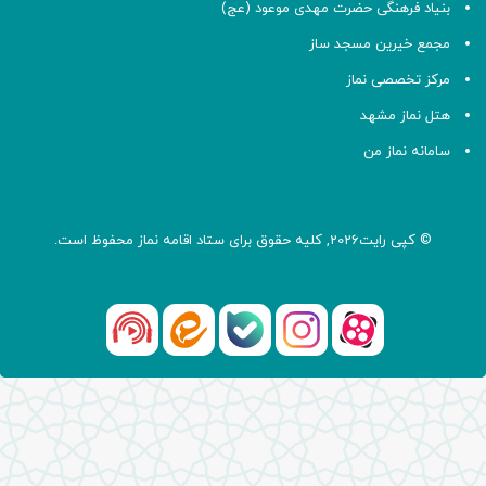
بنیاد فرهنگی حضرت مهدی موعود (عج)
مجمع خیرین مسجد ساز
مرکز تخصصی نماز
هتل نماز مشهد
سامانه نماز من
© کپی رایت2026, کلیه حقوق برای ستاد اقامه
نماز
محفوظ است.
آپارات
بله
اینستاگرام
ایتا
شنوتو