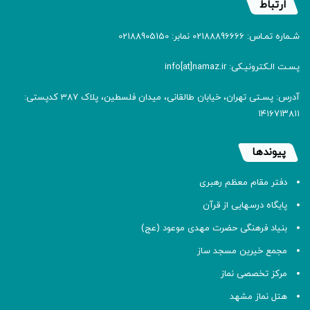
ارتباط
شـماره تمـاس: 02188896666 نمابر: 02188905150
پسـت الـکترونیـکی: info[at]namaz.ir
آدرس: پسـتی تهران، خیابان طالقانی، میدان فلسطین، پلاک 387 کدپستی:
۱۴۱۶۷۱۳۸۱۱
پیوندها
دفتر مقام معظم رهبری
پایگاه درسهایی از قرآن
بنیاد فرهنگی حضرت مهدی موعود (عج)
مجمع خیرین مسجد ساز
مرکز تخصصی نماز
هتل نماز مشهد