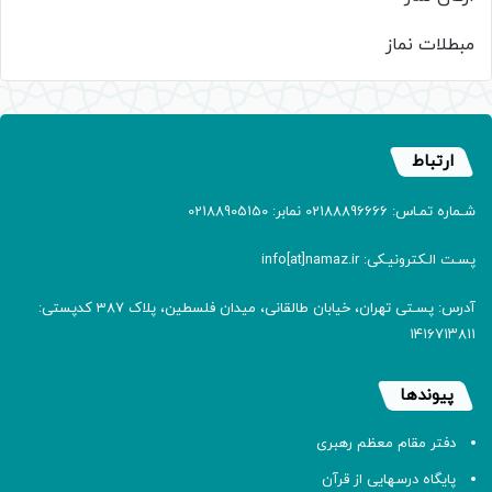
مبطلات نماز
ارتباط
شـماره تمـاس: 02188896666 نمابر: 02188905150
پسـت الـکترونیـکی: info[at]namaz.ir
آدرس: پسـتی تهران، خیابان طالقانی، میدان فلسطین، پلاک 387 کدپستی:
۱۴۱۶۷۱۳۸۱۱
پیوندها
دفتر مقام معظم رهبری
پایگاه درسهایی از قرآن