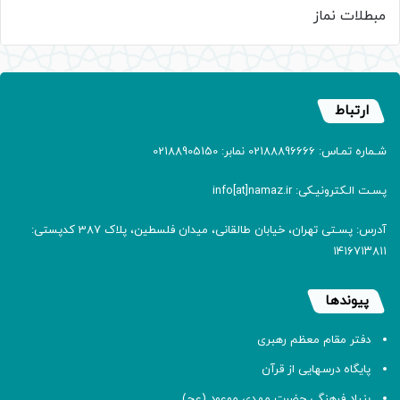
مبطلات نماز
ارتباط
شـماره تمـاس: 02188896666 نمابر: 02188905150
پسـت الـکترونیـکی: info[at]namaz.ir
آدرس: پسـتی تهران، خیابان طالقانی، میدان فلسطین، پلاک 387 کدپستی:
۱۴۱۶۷۱۳۸۱۱
پیوندها
دفتر مقام معظم رهبری
پایگاه درسهایی از قرآن
بنیاد فرهنگی حضرت مهدی موعود (عج)