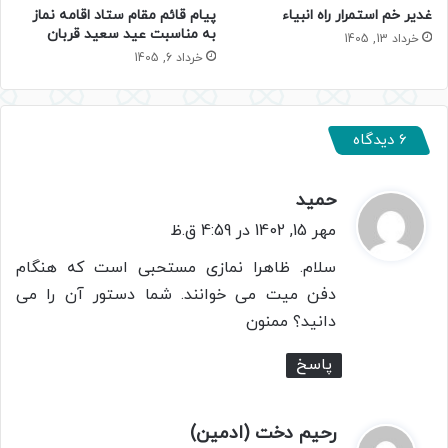
غدیر خم استمرار راه انبیاء
پیام قائم مقام ستاد اقامه نماز
به مناسبت عید سعید قربان
خرداد 13, 1405
خرداد 6, 1405
6 دیدگاه
حمید
گ
ف
مهر 15, 1402 در 4:59 ق.ظ
ت
سلام. ظاهرا نمازی مستحبی است که هنگام
:
دفن میت می خوانند. شما دستور آن را می
دانید؟ ممنون
پاسخ
رحیم دخت (ادمین)
گ