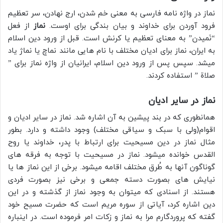
نماز در واژه نامه فارسی به معنی خم شدن، ارج نهادن، سر تعظیم
فرود آوردن برای خداوند و بیان بندگی برای اوست.
نماز
از فعل
“نَمیدن” به معنای تعظیم یا کرنش است. قبل از ورود دین اسلام
به ایران، نماز برای ادیان مختلف با نام هایی مانند نماچ یا نماژ یاد
میشد. سپس پس از ورود دین اسلام، ایرانیان از واژه نماز برای ”
صلاة ” استفاده کردند.
نماز در سایر ادیان
همانطوری که در بند پیشین به آن اشاره شد. نماز در سایر ادیان و
اقوام(ولی با سبک و سیاقی مختلف) وجود داشته و دارد. بطور
مثال نماز در دین مسیحیت برای ارتباط با پدر، خداوند یا روح
القدس خوانده میشود. نماز در مسیحیت با توجه به فرقه های
گوناگون آنها به طُرق مختلف اقامه میشود. برخی از این نماز ها یا
نیایش های بصورت دسته جمعی و برخی نیز بصورت فردی
هستند. از اسنادی که میتوان به وجود نماز از گذشته و در این
دین اشاره کرد، آیاتی از سوره مریم است که حضرت مسیح خود
گفته که پروردگارم مرا به نماز و زکات امر فرموده است. در اینباره