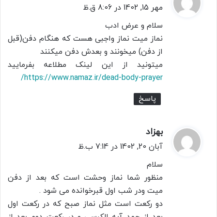
ف
مهر 15, 1402 در 8:06 ق.ظ
ت
سلام و عرض ادب
:
نماز میت نماز واجبی هست که هنگام دفن(قبل
از دفن) میخونند و بعدش دفن میکنند
میتونید از این لینک مطلاعه بفرمایید
https://www.namaz.ir/dead-body-prayer/
پاسخ
بهزاد
گ
ف
آبان 20, 1402 در 7:14 ب.ظ
ت
سلام
:
منظور شما نماز وحشت است که بعد از دفن
میت ودر شب اول قبرخوانده می شود .
دو رکعت است مثل نماز صبح که در رکعت اول
بعد از حمد آیه الکرسی و در رکعت دوم بعد از