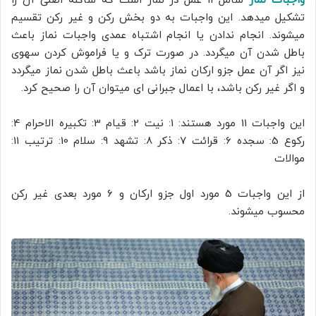
واجبات نماز
شامل 11 عمل در نماز است که شاکله اصلی آن را
تشکیل میدهد. این واجبات به دو بخش رکن و غیر رکن تقسیم
میشوند. انجام ندادن یا انجام اشتباه عمدی واجبات نماز باعث
باطل شدن آن میگردد. در صورت ترک و یا فراموش کردن سهوی
نیز اگر آن عمل جزو ارکان نماز باشد باعث باطل شدن نماز میگردد
و اگر غیر رکن باشد، با اعمال جبرانی ای میتوان آن را صحیح کرد.
این واجبات 11 مورد هستند: 1: نیت 2: قیام 3: تکبیره الاحرام 4:
رکوع 5: سجده 6: قرائت 7: ذکر 8: تشهد 9: سلام 10: ترتیب 11:
موالات
از این واجبات 5 مورد اول جزو ارکان و 6 مورد بعدی غیر رکن
محسوب میشوند.