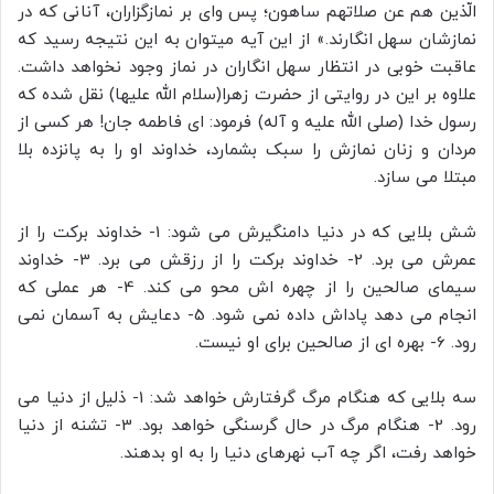
الّذین هم عن صلاتهم ساهون؛ پس وای بر نمازگزاران، آنانی که در
نمازشان سهل انگارند.» از این آیه میتوان به این نتیجه رسید که
عاقبت خوبی در انتظار سهل انگاران در نماز وجود نخواهد داشت.
علاوه بر این در روایتی از حضرت زهرا(سلام الله علیها) نقل شده که
رسول خدا (صلی الله علیه و آله) فرمود: ای فاطمه جان! هر کسی از
مردان و زنان نمازش را سبک بشمارد، خداوند او را به پانزده بلا
مبتلا می سازد.
شش بلایی که در دنیا دامنگیرش می شود: 1- خداوند برکت را از
عمرش می برد. 2- خداوند برکت را از رزقش می برد. 3- خداوند
سیمای صالحین را از چهره اش محو می کند. 4- هر عملی که
انجام می دهد پاداش داده نمی شود. 5- دعایش به آسمان نمی
رود. 6- بهره ای از صالحین برای او نیست.
سه بلایی که هنگام مرگ گرفتارش خواهد شد: 1- ذلیل از دنیا می
رود. 2- هنگام مرگ در حال گرسنگی خواهد بود. 3- تشنه از دنیا
خواهد رفت، اگر چه آب نهرهای دنیا را به او بدهند.