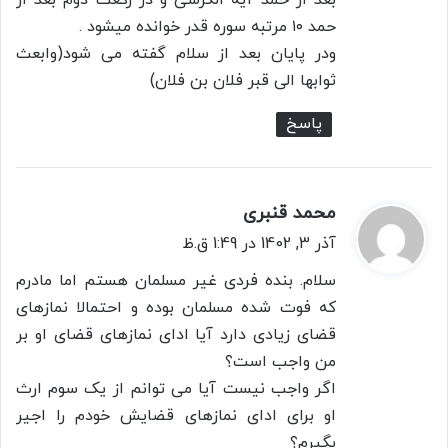
حمد ۱۰ مرتبه سوره قدر خوانده میشود .
ودر پایان بعد از سلام گفته می شود(وابعث
ثوابها الی قبر فلان بن فلان)
پاسخ
محمد قنبری
گ
ف
آذر 3, 1402 در 1:49 ق.ظ
ت
سلام. بنده فردی غیر مسلمان هستم اما مادرم
:
که فوت شده مسلمان بوده و احتمالا نمازهای
قضای زیادی دارد آیا ادای نمازهای قضای او بر
من واجب است؟
اگر واجب نیست آیا می توانم از یک سوم ارث
او برای ادای نمازهای قضایش خودم را اجیر
بگیرم؟