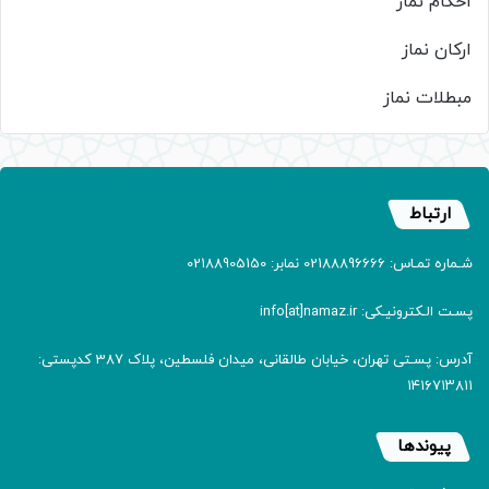
احکام نماز
ارکان نماز
مبطلات نماز
ارتباط
شـماره تمـاس: 02188896666 نمابر: 02188905150
پسـت الـکترونیـکی: info[at]namaz.ir
آدرس: پسـتی تهران، خیابان طالقانی، میدان فلسطین، پلاک 387 کدپستی:
۱۴۱۶۷۱۳۸۱۱
پیوندها