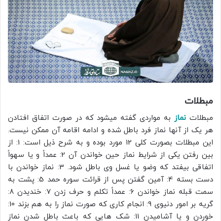
مبطلات
مبطلات
نماز
به مواردی گفته میشود که در صورت اتفاق افتادن
هر یک از آنها نماز فرد باطل شده و ادامه اقامه آن ممکن نیست.
این مبطلات بصورت کلی 12 مورد بوده و به شرح ذیل است: 1: از
بین رفتن یکی از شرایط نماز حین خواندن آن 2: عمداً و یا سهواً
اتفاقی بیفتد که وضو یا غسل وی باطل شود. 3: نماز خواندن با
دست بسته 4: آمین گفتن پس از قرائت سوره حمد 5: پشت به
سمت قبله نماز خواندن 6: عمداً تکلم و حرف زدن 7: خندیدن 8:
گریه بر امور دنیوی 9: انجام کاری که صورت نماز را به هم بزند 10:
خوردن و یا آشامیدن 11: شک هایی که باعث باطل شدن نماز