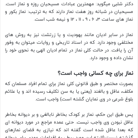
دکتر شلبی میگوید: مهمترین عبادات مسیحیان روزه و نماز است.
مسیحیان در شبانه روز هفت نماز دارند که به ترتیب: نماز بکور و
نماز های ساعت 3، 6 ، 9 ، 11 ، 12 و نیمه شب است.
نماز در سایر ادیان مانند یهودیت و یا زرتشت نیز به روش های
مختلفی وجود دارد. که در اسناد تاریخی و روایات میتوان به وفور
آن را یافت. در حالت کلی نماز در تمام ادیان الهی به نحوی خود را
نشان داده و وجود دارد.
نماز برای چه کسانی واجب است؟
بصورت مختصر و طبق قانونی کلی نماز برای تمام افراد مسلمان که
مکلف، عاقل و بالغند (یعنی یا به سن تکلیف رسیده اند و یا علائم
بلوغ شرعی در وی نمایان گشته است) واجب است.
پس طبق این حکم، نماز بر کودک بخاطر نابالغی و بر دیوانه بخاطر
عاقل نبودن وی واجب نیست. حتی عمده مراجع در مورد دیوانه ای
که بعدا عاقل شده است گفته اند که نیازی به قضای نمازهای
گذشته نیست.(البته این مورد ربطی به اقدامات عمدی برای دیوانه