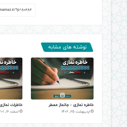
نوشته های مشابه
خاطره نمازی – جانماز معطر
خاطرات نمازی
اردیبهشت 25, 1402
اسفند 16, 1401