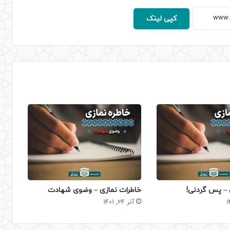
کپی لینک
 – پس گردنی!
خاطرات نمازی – وضوی شهادت
آذر 24, 1401