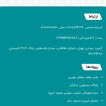
ارتباط
شـماره تمـاس: 02188896666 نمابر: 02188905150
پسـت الـکترونیـکی: info[at]namaz.ir
آدرس: پسـتی تهران، خیابان طالقانی، میدان فلسطین، پلاک 387 کدپستی:
۱۴۱۶۷۱۳۸۱۱
پیوندها
دفتر مقام معظم رهبری
پایگاه درسهایی از قرآن
بنیاد فرهنگی حضرت مهدی موعود (عج)
مجمع خیرین مسجد ساز