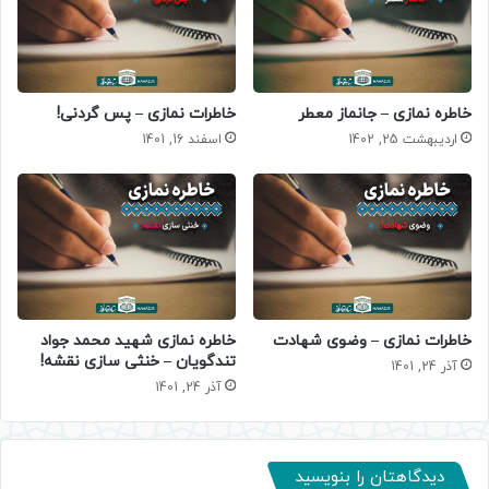
خاطره نمازی – جانماز معطر
خاطرات نمازی – پس گردنی!
اردیبهشت 25, 1402
اسفند 16, 1401
خاطرات نمازی – وضوی شهادت
خاطره نمازی شهید محمد جواد
تندگویان – خنثی سازی نقشه!
آذر 24, 1401
آذر 24, 1401
دیدگاهتان را بنویسید