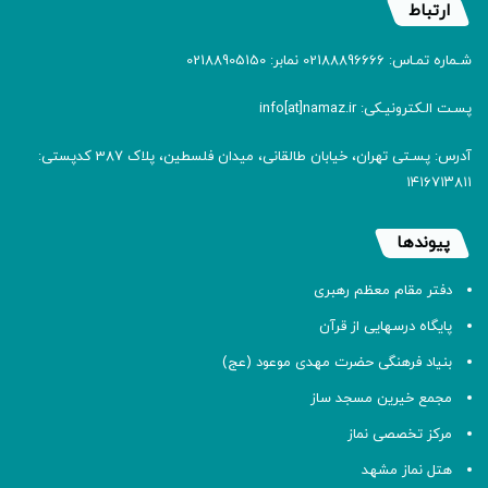
ارتباط
شـماره تمـاس: 02188896666 نمابر: 02188905150
پسـت الـکترونیـکی: info[at]namaz.ir
آدرس: پسـتی تهران، خیابان طالقانی، میدان فلسطین، پلاک 387 کدپستی:
۱۴۱۶۷۱۳۸۱۱
پیوندها
دفتر مقام معظم رهبری
پایگاه درسهایی از قرآن
بنیاد فرهنگی حضرت مهدی موعود (عج)
مجمع خیرین مسجد ساز
مرکز تخصصی نماز
هتل نماز مشهد