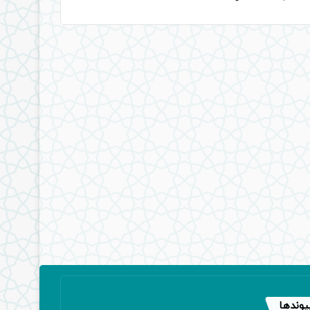
یوندها