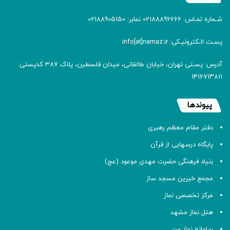
شـماره تمـاس: 02188896666 نمابر: 02188905150
پسـت الـکترونیـکی: info[at]namaz.ir
آدرس: پسـتی تهران، خیابان طالقانی، میدان فلسطین، پلاک 387 کدپستی:
۱۴۱۶۷۱۳۸۱۱
پیوندها
دفتر مقام معظم رهبری
پایگاه درسهایی از قرآن
بنیاد فرهنگی حضرت مهدی موعود (عج)
مجمع خیرین مسجد ساز
مرکز تخصصی نماز
هتل نماز مشهد
سامانه نماز من