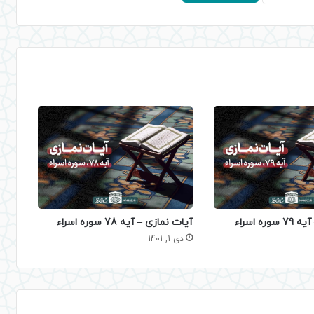
ره اسراء
آیات نمازی – آیه 78 سوره اسراء
دی 1, 1401