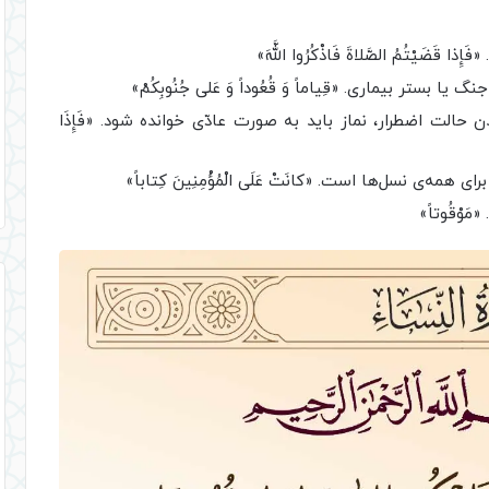
َيْتُمُ الصَّلاةَ فَاذْكُرُوا اللَّهَ»
 بستر بيمارى. «قِياماً وَ قُعُوداً وَ عَلى‌ جُنُوبِكُمْ»
ت اضطرار، نماز بايد به صورت عادّى خوانده شود. «فَإِذَا
مه‌ى نسل‌ها است. «كانَتْ عَلَى الْمُؤْمِنِينَ كِتاباً»
ْقُوتاً»