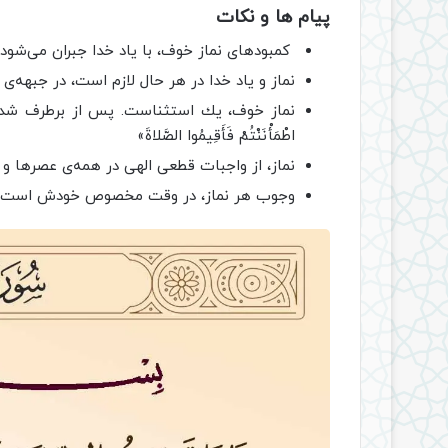
پیام ها و نکات
كمبودهاى نماز خوف، با ياد خدا جبران مى‌شود. «فَإِذا قَض
نماز و ياد خدا در هر حال لازم است، در جبهه‌ى جنگ يا
نماز خوف، يك استثناست. پس از برطرف شدن حال
اطْمَأْنَنْتُمْ فَأَقِيمُوا الصَّلاةَ»
نماز، از واجبات قطعى الهى در همه‌ى عصرها و براى ه
وجوب هر نماز، در وقت مخصوص خودش است. «مَو