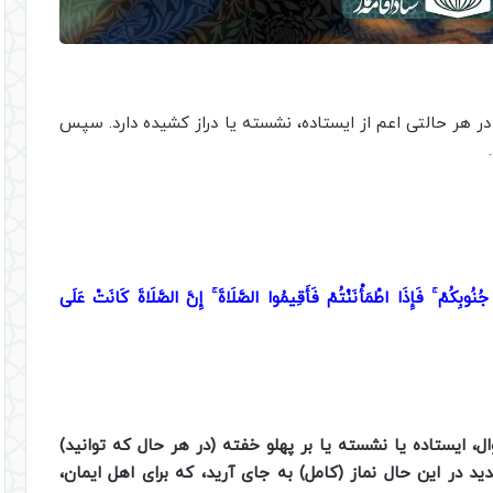
ماز و یاد او در هر حالتی اعم از ایستاده، نشسته یا دراز کشیده دارد. سپس
جُنُوبِكُمْ ۚ فَإِذَا اطْمَأْنَنْتُمْ فَأَقِيمُوا الصَّلَاةَ ۚ إِنَّ الصَّلَاةَ كَانَتْ عَلَى
ل، ایستاده یا نشسته یا بر پهلو خفته (در هر حال که توانید)
در این حال نماز (کامل) به جای آرید، که برای اهل ایمان،