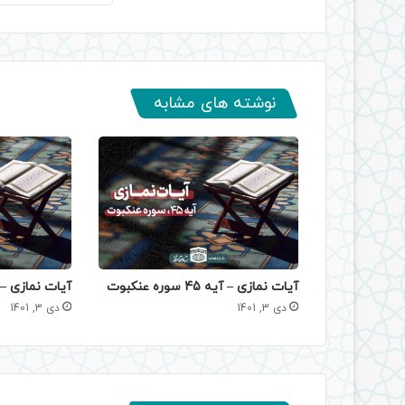
نوشته های مشابه
آیات نمازی – آیه 45 سوره عنکبوت
آیات نمازی – آیه 79 سو
دی 3, 1401
دی 3, 1401