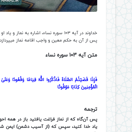
خداوند در آیه 103 سوره نساء، اشاره به ن
پس از آن به حکم معین و واجب اقامه نماز میپردازد.
متن آیه 103 سوره نساء
فَإِذَا قَضَيْتُمُ الصَّلَاةَ فَاذْكُرُوا اللَّهَ قِيَامًا وَقُعُودًا وَعَلَىٰ 
الْمُؤْمِنِينَ كِتَابًا مَوْقُوتًا
ترجمه
پس آن‌گاه که از نماز فراغت یافتید باز در همه احوا
یاد خدا کنید، سپس که (از آسیب دشمن) ایمن شدید 