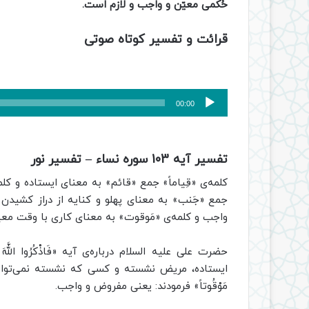
حُکمی معیّن و واجب و لازم است.
قرائت و تفسیر کوتاه صوتی
پخش‌کننده
00:00
صوت
تفسیر آیه 103 سوره نساء – تفسیر نور
كلمه‌ى‌ «قِياماً» جمع «قائم» به معناى ايستاده و كل
جمع «جَنب» به معناى پهلو و كنايه از دراز كشيدن 
واجب و كلمه‌ى «مَوقوت» به معناى‌ كارى با وقت معي
حضرت على عليه السلام درباره‌ى آيه‌ «فَاذْكُرُوا اللَّهَ
ايستاده، مريض نشسته و كسى كه نشسته نمى‌تواند، خوا
مَوْقُوتاً» فرمودند: يعنى مفروض و واجب.