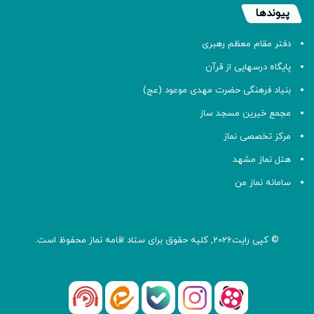
پیوندها
دفتر مقام معظم رهبری
پایگاه درسهایی از قرآن
بنیاد فرهنگی حضرت مهدی موعود (عج)
مجمع خیرین مسجد ساز
مرکز تخصصی نماز
هتل نماز مشهد
سامانه نماز من
© کپی رایت2026, کلیه حقوق برای ستاد اقامه
نماز
محفوظ است.
آپارات
بله
اینستاگرام
ایتا
شنوتو