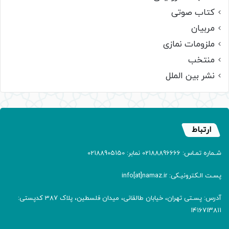
کتاب صوتی
مربیان
ملزومات نمازی
منتخب
نشر بین الملل
ارتباط
شـماره تمـاس: 02188896666 نمابر: 02188905150
پسـت الـکترونیـکی: info[at]namaz.ir
آدرس: پسـتی تهران، خیابان طالقانی، میدان فلسطین، پلاک 387 کدپستی:
۱۴۱۶۷۱۳۸۱۱