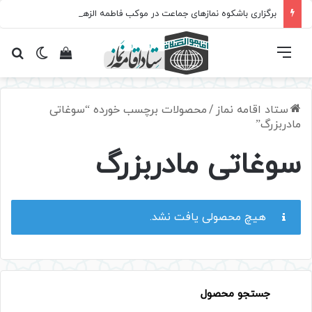
برگزاری باشکوه نمازهای جماعت در موکب فاطمه الزهرا (س)
فهرست
تغییر پ
مشاهده سبد 
جس
ستاد اقامه نماز
/
محصولات برچسب خورده “سوغاتی
مادربزرگ”
سوغاتی مادربزرگ
هیچ محصولی یافت نشد.
جستجو محصول