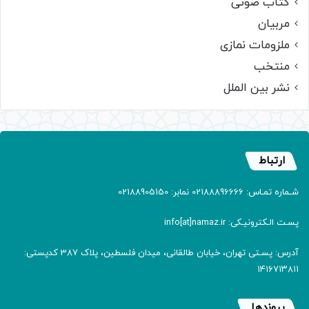
کتاب صوتی
مربیان
ملزومات نمازی
منتخب
نشر بین الملل
ارتباط
شـماره تمـاس: 02188896666 نمابر: 02188905150
پسـت الـکترونیـکی: info[at]namaz.ir
آدرس: پسـتی تهران، خیابان طالقانی، میدان فلسطین، پلاک 387 کدپستی:
۱۴۱۶۷۱۳۸۱۱
پیوندها