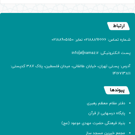
ارتباط
شـماره تمـاس: 02188896666 نمابر: 02188905150
پسـت الـکترونیـکی: info[at]namaz.ir
آدرس: پسـتی تهران، خیابان طالقانی، میدان فلسطین، پلاک 387 کدپستی:
۱۴۱۶۷۱۳۸۱۱
پیوندها
دفتر مقام معظم رهبری
پایگاه درسهایی از قرآن
بنیاد فرهنگی حضرت مهدی موعود (عج)
مجمع خیرین مسجد ساز