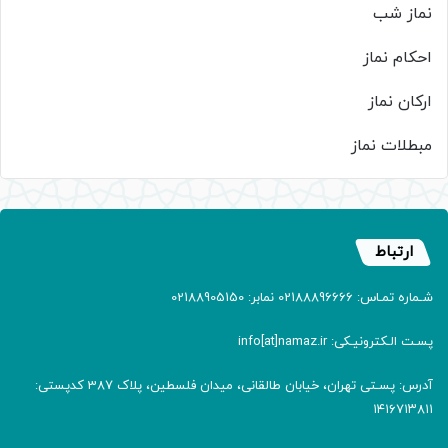
نماز شب
احکام نماز
ارکان نماز
مبطلات نماز
ارتباط
شـماره تمـاس: 02188896666 نمابر: 02188905150
پسـت الـکترونیـکی: info[at]namaz.ir
آدرس: پسـتی تهران، خیابان طالقانی، میدان فلسطین، پلاک 387 کدپستی:
۱۴۱۶۷۱۳۸۱۱