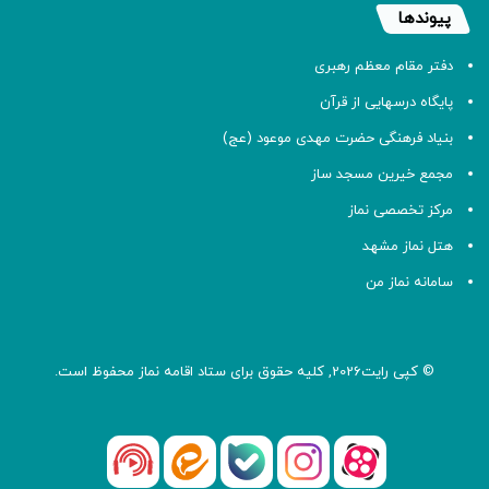
پیوندها
دفتر مقام معظم رهبری
پایگاه درسهایی از قرآن
بنیاد فرهنگی حضرت مهدی موعود (عج)
مجمع خیرین مسجد ساز
مرکز تخصصی نماز
هتل نماز مشهد
سامانه نماز من
© کپی رایت2026, کلیه حقوق برای ستاد اقامه
نماز
محفوظ است.
آپارات
بله
اینستاگرام
ایتا
شنوتو