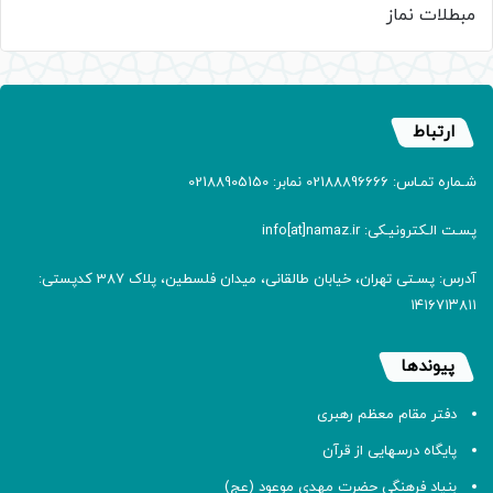
مبطلات نماز
ارتباط
شـماره تمـاس: 02188896666 نمابر: 02188905150
پسـت الـکترونیـکی: info[at]namaz.ir
آدرس: پسـتی تهران، خیابان طالقانی، میدان فلسطین، پلاک 387 کدپستی:
۱۴۱۶۷۱۳۸۱۱
پیوندها
دفتر مقام معظم رهبری
پایگاه درسهایی از قرآن
بنیاد فرهنگی حضرت مهدی موعود (عج)