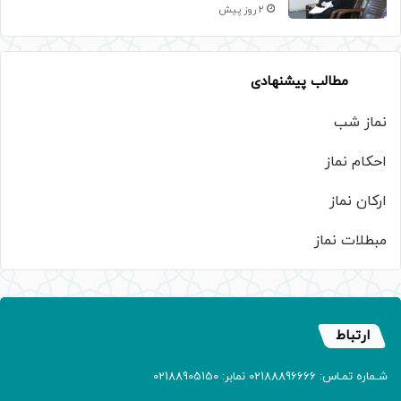
2 روز پیش
مطالب پیشنهادی
نماز شب
احکام نماز
ارکان نماز
مبطلات نماز
ارتباط
شـماره تمـاس: 02188896666 نمابر: 02188905150