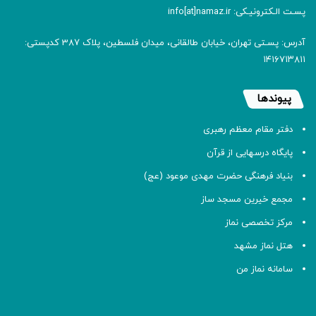
پسـت الـکترونیـکی: info[at]namaz.ir
آدرس: پسـتی تهران، خیابان طالقانی، میدان فلسطین، پلاک 387 کدپستی:
۱۴۱۶۷۱۳۸۱۱
پیوندها
دفتر مقام معظم رهبری
پایگاه درسهایی از قرآن
بنیاد فرهنگی حضرت مهدی موعود (عج)
مجمع خیرین مسجد ساز
مرکز تخصصی نماز
هتل نماز مشهد
سامانه نماز من