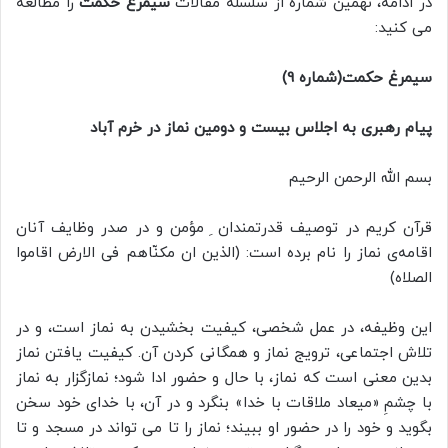
در ادامه، نهمین شماره از سلسله مقالات
سیمرغ حکمت
را مطالعه
می کنید:
سیمرغ حکمت(شماره 9)
پیام رهبری به اجلاس بیست و دومین نماز در خرم آباد
بسم الله الرحمن الرحیم
قرآن کریم در توصیف قدرتمندان ِ مؤمن و در صدر وظایف آنان
اقامه‌ی نماز را نام برده است: (الذین ان مکنّاهم فی الارض اقاموا
الصلاه)
این وظیفه، در عمل شخصی، کیفیت بخشیدن به نماز است، و در
تلاش اجتماعی، ترویج نماز و همگانی کردن آن. کیفیت یافتن نماز
بدین معنی است که نماز، با حال و حضور ادا شود؛ نمازگزار به نماز
با چشمِ «میعاد ملاقات با خدا» بنگرد و در آن، با خدای خود سخن
بگوید و خود را در حضور او ببیند؛ نماز را تا می تواند در مسجد و تا