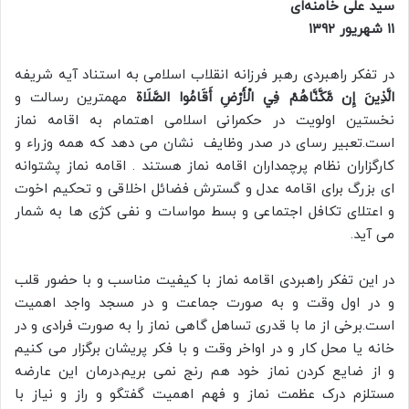
سید علی خامنه‌ای
۱۱ شهریور ۱۳۹۲
در تفکر راهبردی رهبر فرزانه انقلاب اسلامی به استناد آیه شریفه
الَّذِينَ إِن مَّكَّنَّاهُمْ فِي الْأَرْضِ أَقَامُوا الصَّلَاة
مهمترین رسالت و
نخستین اولویت در حکمرانی اسلامی اهتمام به اقامه نماز
است.تعبیر رسای در صدر وظایف نشان می دهد که همه وزراء و
کارگزاران نظام پرچمداران اقامه نماز هستند . اقامه نماز پشتوانه
ای بزرگ برای اقامه عدل و گسترش فضائل اخلاقی و تحکیم اخوت
و اعتلای تکافل اجتماعی و بسط مواسات و نفی کژی ها به شمار
می آید.
در این تفکر راهبردی اقامه نماز با کیفیت مناسب و با حضور قلب
و در اول وقت و به صورت جماعت و در مسجد واجد اهمیت
است.برخی از ما با قدری تساهل گاهی نماز را به صورت فرادی و در
خانه یا محل کار و در اواخر وقت و با فکر پریشان برگزار می کنیم
و از ضایع کردن نماز خود هم رنج نمی بریم.درمان این عارضه
مستلزم درک عظمت نماز و فهم اهمیت گفتگو و راز و نیاز با