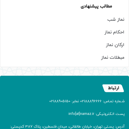
مطالب پیشنهادی
نماز شب
احکام نماز
ارکان نماز
مبطلات نماز
ارتباط
شـماره تمـاس: 02188896666 نمابر: 02188905150
پسـت الـکترونیـکی: info[at]namaz.ir
آدرس: پسـتی تهران، خیابان طالقانی، میدان فلسطین، پلاک 387 کدپستی: