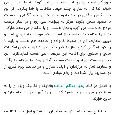
پروردگار است. رهبری این حقیقت را این گونه به ما یاد آور می
شوند: نمازگزار به نماز با چشم
میعاد ملاقات با خدا
بنگرد…اگر این
طرز نگرش عرفانی در عبد به وجود بیاید و با خود آگاهی و خشیت
با معبود سخن بگوید هرگز به بیراهه نمی رود و در نماز فرصت
عروج به دست می آورد و نماز هستی او را سامان می دهد.نمازگزار
نه تنها مکلف به اقامه نماز است بلکه موظف به ترویج نماز و
تبیین معارف آن در محیط خانواده و جامعه هم هست و باید با
رویکرد همگانی کردن نماز به قدر تمکن در راه فراهم کردن امکانات
مادی و معنوی برای اقامه این فریضه الهی همت گمارد.لازمه این
تحول نخست ایجاد و احداث مساجد آباد و بعد تعلیم فلسفه وآثار
و معارف نماز به فرزندان و آینده سازان و در نهایت بهره گیری از
توانمندیها برای شناخت و رفع موانع است.
با تعمق در کلام
رهبر معظم انقلاب
وظایف و تکالیف ویژه ای را به
شرح ذیل می توان بر شمرد که عمل به آنها ضرورت تام دارد و
بدین قرارند:
تبلیغ معارف نماز توسط صاحبان اندیشه و اهل قلم با تالیف