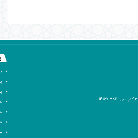
پ
د
پا
ب
م
م
ه
سا