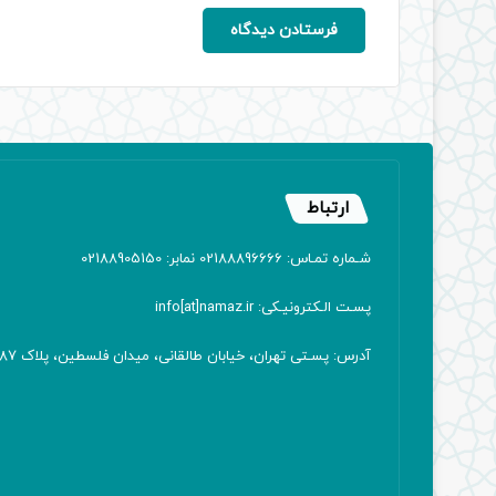
ارتباط
شـماره تمـاس: 02188896666 نمابر: 02188905150
پسـت الـکترونیـکی: info[at]namaz.ir
آدرس: پسـتی تهران، خیابان طالقانی، میدان فلسطین، پلاک 387 کدپستی: ۱۴۱۶۷۱۳۸۱۱