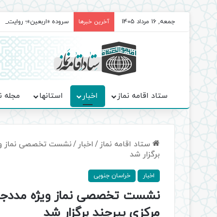
جمعه, 16 مرداد 1405
سروده‌ «اربعین»؛ روایت ح
آخرین خبرها
ستاد اقامه نماز
اخبار
استانها
مجله ن
ستاد اقامه نماز
/
اخبار
/
نشست تخصصی نماز ویژه
برگزار شد
اخبار
خراسان جنوبی
نشست تخصصی نماز ویژه مددجویا
مرکزی بیرجند برگزار شد