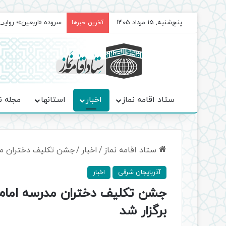
پنج‌شنبه, 15 مرداد 1405
سروده‌ «اربعین»؛ روا
آخرین خبرها
ستاد اقامه نماز
اخبار
استانها
مجله ن
ستاد اقامه نماز
/
اخبار
/
جشن تکلیف دختران مدر
آذربایجان شرقی
اخبار
جشن تکلیف دختران مدرسه امام 
برگزار شد