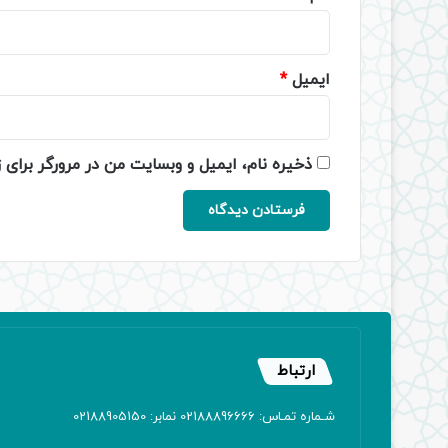
ایمیل
*
ذخیره نام، ایمیل و وبسایت من در مرورگر برای 
ارتباط
شـماره تمـاس: 02188896666 نمابر: 02188905150