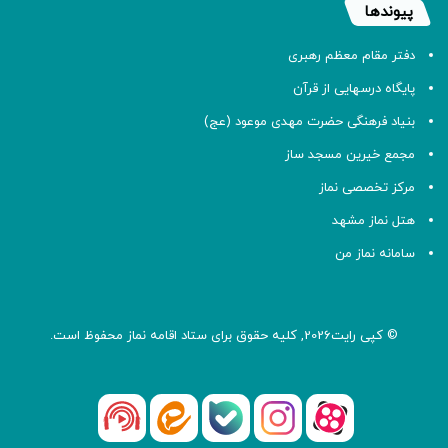
پیوندها
دفتر مقام معظم رهبری
پایگاه درسهایی از قرآن
بنیاد فرهنگی حضرت مهدی موعود (عج)
مجمع خیرین مسجد ساز
مرکز تخصصی نماز
هتل نماز مشهد
سامانه نماز من
© کپی رایت2026, کلیه حقوق برای ستاد اقامه
نماز
محفوظ است.
آپارات
بله
اینستاگرام
ایتا
شنوتو