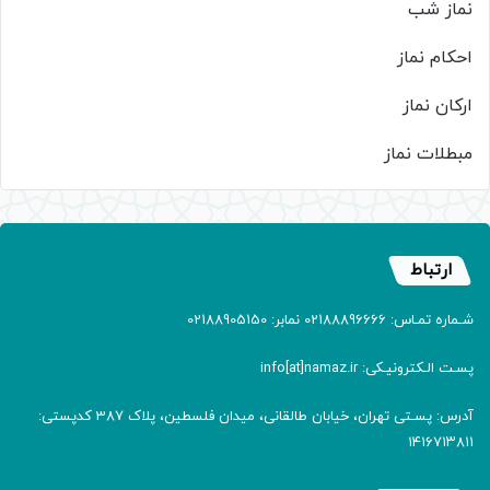
نماز شب
احکام نماز
ارکان نماز
مبطلات نماز
ارتباط
شـماره تمـاس: 02188896666 نمابر: 02188905150
پسـت الـکترونیـکی: info[at]namaz.ir
آدرس: پسـتی تهران، خیابان طالقانی، میدان فلسطین، پلاک 387 کدپستی:
۱۴۱۶۷۱۳۸۱۱