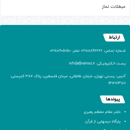
مبطلات نماز
ارتباط
شـماره تمـاس: 02188896666 نمابر: 02188905150
پسـت الـکترونیـکی: info[at]namaz.ir
آدرس: پسـتی تهران، خیابان طالقانی، میدان فلسطین، پلاک 387 کدپستی:
۱۴۱۶۷۱۳۸۱۱
پیوندها
دفتر مقام معظم رهبری
پایگاه درسهایی از قرآن