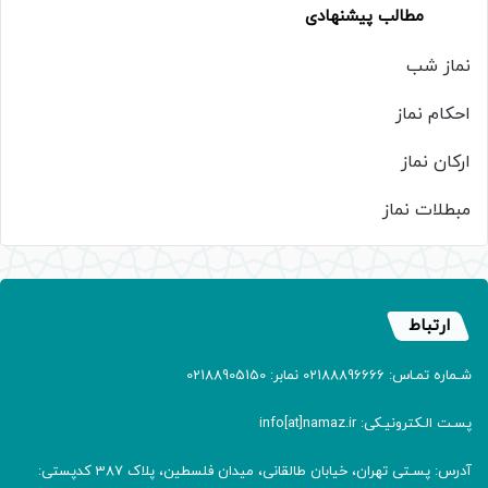
مطالب پیشنهادی
نماز شب
احکام نماز
ارکان نماز
مبطلات نماز
ارتباط
شـماره تمـاس: 02188896666 نمابر: 02188905150
پسـت الـکترونیـکی: info[at]namaz.ir
آدرس: پسـتی تهران، خیابان طالقانی، میدان فلسطین، پلاک 387 کدپستی: