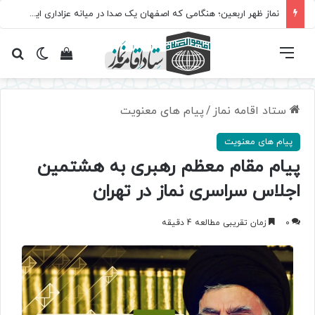
نماز ظهر اربعین؛ هنگامی که اصفهان یک صدا در میانه عزاداری ایستاد
فهرست
تغییر پ
مشاهده سبد 
جس
ستاد اقامه نماز
/
پیام های معنویت
پیام های معنویت
پیام مقام معظم رهبری به هشتمین
اجلاس سراسری نماز در تهران
0
زمان تقریبی مطالعه 4 دقیقه