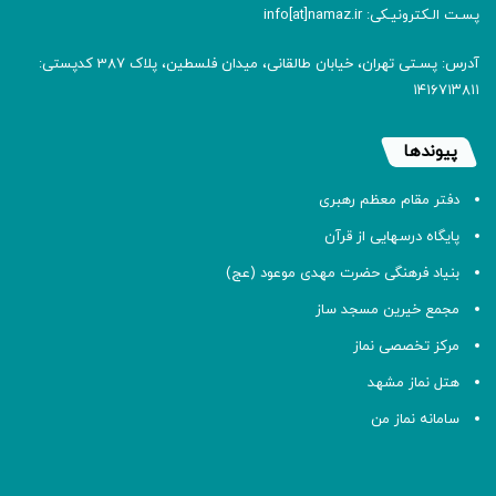
پسـت الـکترونیـکی: info[at]namaz.ir
آدرس: پسـتی تهران، خیابان طالقانی، میدان فلسطین، پلاک 387 کدپستی:
۱۴۱۶۷۱۳۸۱۱
پیوندها
دفتر مقام معظم رهبری
پایگاه درسهایی از قرآن
بنیاد فرهنگی حضرت مهدی موعود (عج)
مجمع خیرین مسجد ساز
مرکز تخصصی نماز
هتل نماز مشهد
سامانه نماز من