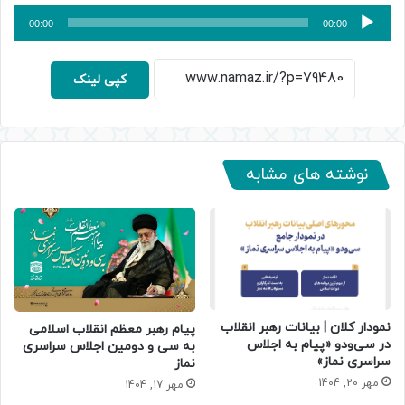
پخش‌کننده
00:00
00:00
صوت
کپی لینک
نوشته های مشابه
نمودار کلان | بیانات رهبر انقلاب
پیام رهبر معظم انقلاب اسلامی
در سی‌ودو «پیام به اجلاس
به سی و دومین اجلاس سراسری
سراسری نماز»
نماز
مهر 20, 1404
مهر 17, 1404