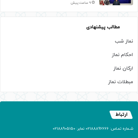
9 ساعت پیش
مطالب پیشنهادی
نماز شب
احکام نماز
ارکان نماز
مبطلات نماز
ارتباط
شـماره تمـاس: 02188896666 نمابر: 02188905150