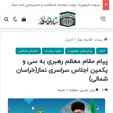
سروده‌ «اربعین»؛ روایت حماسه، استقامت و تمدن‌سازی امت اسلامی
فهرست
تغییر پ
مشاهده سبد 
جس
ستاد اقامه نماز
/
اخبار
اخبار
پیام های معنویت
حوزه ریاست
خراسان شمالی
پیام مقام معظم رهبری به سی و
یکمین اجلاس سراسری نماز(خراسان
شمالی)
3
زمان تقریبی مطالعه 2 دقیقه