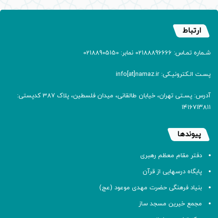
ارتباط
شـماره تمـاس: 02188896666 نمابر: 02188905150
پسـت الـکترونیـکی: info[at]namaz.ir
آدرس: پسـتی تهران، خیابان طالقانی، میدان فلسطین، پلاک 387 کدپستی:
۱۴۱۶۷۱۳۸۱۱
پیوندها
دفتر مقام معظم رهبری
پایگاه درسهایی از قرآن
بنیاد فرهنگی حضرت مهدی موعود (عج)
مجمع خیرین مسجد ساز