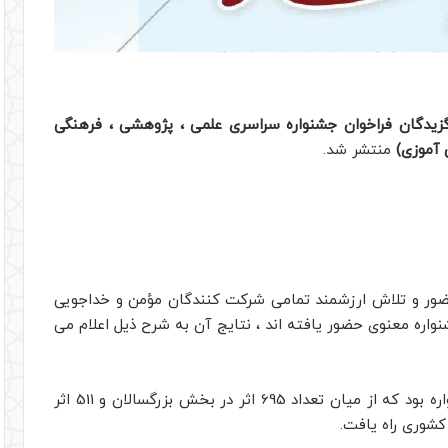
زیدگان فراخوان جشنواره سراسری علمی ، پژوهشی ، فرهنگی
 آموزی)
منتشر شد.
حضور و تلاش ارزشمند تمامی شرکت کنندگان مؤمن و خداجویی
نواره معنوی حضور یافته اند ، نتایج آن به شرح ذیل اعلام می
حاصل همراهی شما عزیزان ارسال 28311 اثر به جشنواره بود که از میان تعداد 695 اثر در بخش بزرگسالان و 511 اثر